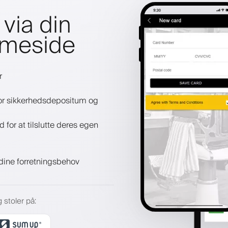
via din
mmeside
r
 for sikkerhedsdepositum og
or at tilslutte deres egen
l dine forretningsbehov
 stoler på
: