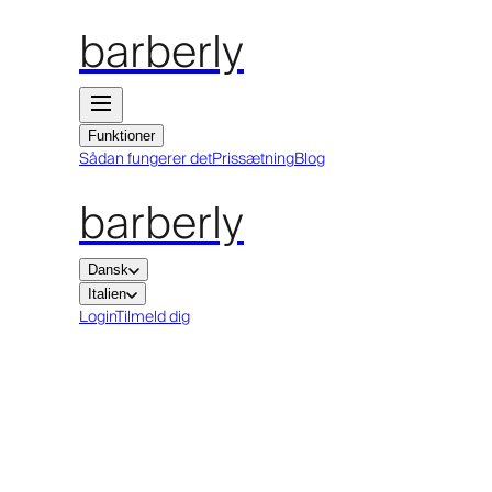
barberly
Funktioner
Sådan fungerer det
Prissætning
Blog
barberly
Dansk
Italien
Login
Tilmeld dig