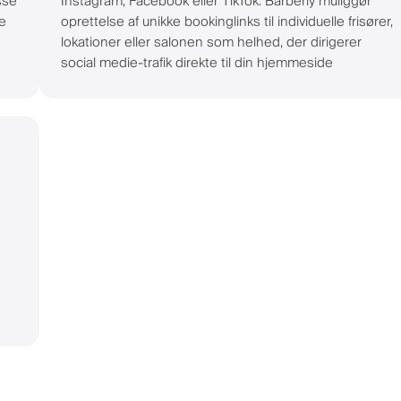
sse
Instagram, Facebook eller TikTok. Barberly muliggør
e
oprettelse af unikke bookinglinks til individuelle frisører,
lokationer eller salonen som helhed, der dirigerer
social medie-trafik direkte til din hjemmeside