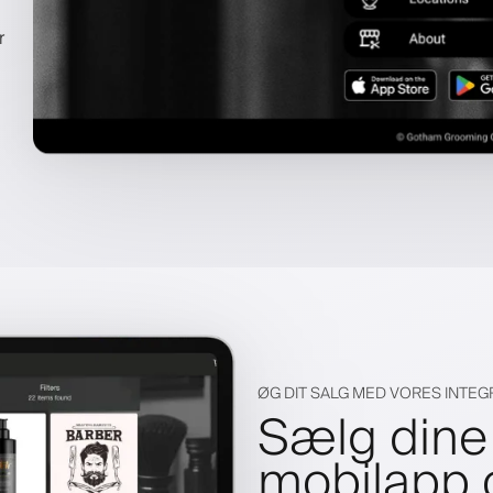
r
ØG DIT SALG MED VORES INTE
Sælg dine 
mobilapp