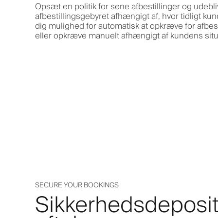
Opsæt en politik for sene afbestillinger og udebl
afbestillingsgebyret afhængigt af, hvor tidligt kun
dig mulighed for automatisk at opkræve for afbest
eller opkræve manuelt afhængigt af kundens situ
SECURE YOUR BOOKINGS
Sikkerhedsdeposit