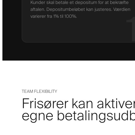
Kunder skal betale et depositum for at bekræfte
aftalen. Depositumbeløbet kan justeres. Værdien
varierer fra 1% til 100%.
TEAM FLEXIBILITY
Frisører kan aktiv
egne betalingsud