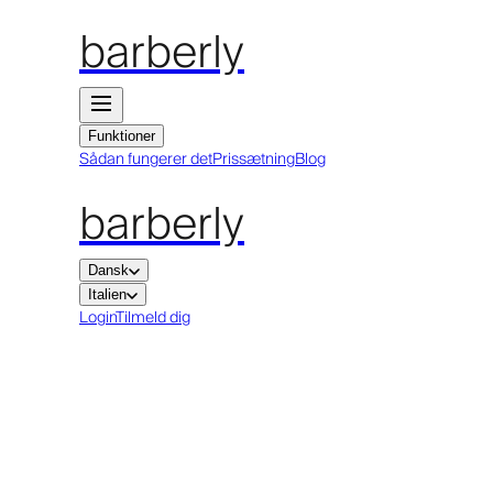
barberly
Funktioner
Sådan fungerer det
Prissætning
Blog
barberly
Dansk
Italien
Login
Tilmeld dig