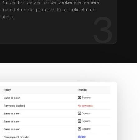
Kunder kan betale, når de booker eller senere,
men det er ikke påkrævet for at bekræfte en
3
aftale.