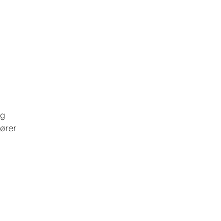
og
sører