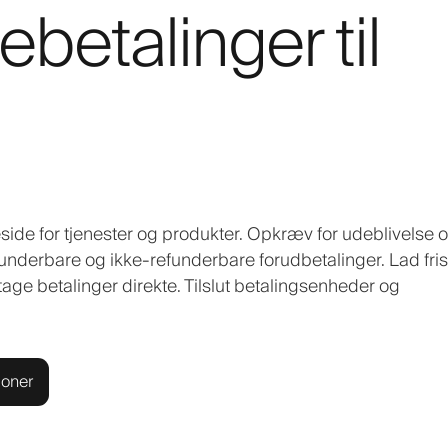
betalinger til
ide for tjenester og produkter. Opkræv for udeblivelse 
funderbare og ikke-refunderbare forudbetalinger. Lad fri
ge betalinger direkte. Tilslut betalingsenheder og
ioner