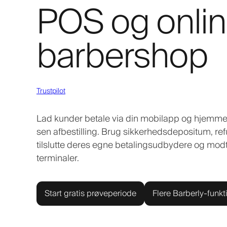
POS og online
barbershop
Trustpilot
Lad kunder betale via din mobilapp og hjemmes
sen afbestilling. Brug sikkerhedsdepositum, re
tilslutte deres egne betalingsudbydere og modta
terminaler.
Start gratis prøveperiode
Flere Barberly-funkt