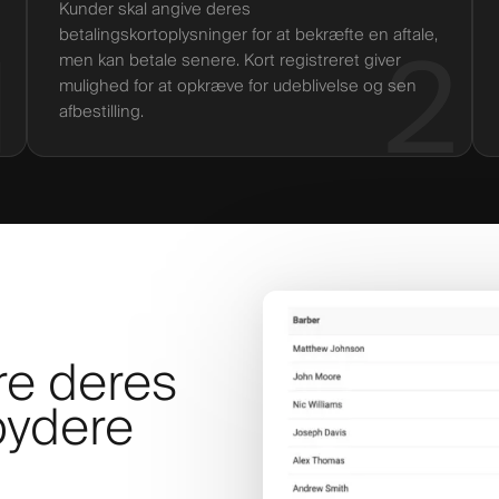
Kunder skal angive deres
betalingskortoplysninger for at bekræfte en aftale,
1
2
men kan betale senere. Kort registreret giver
mulighed for at opkræve for udeblivelse og sen
afbestilling.
ere deres
bydere