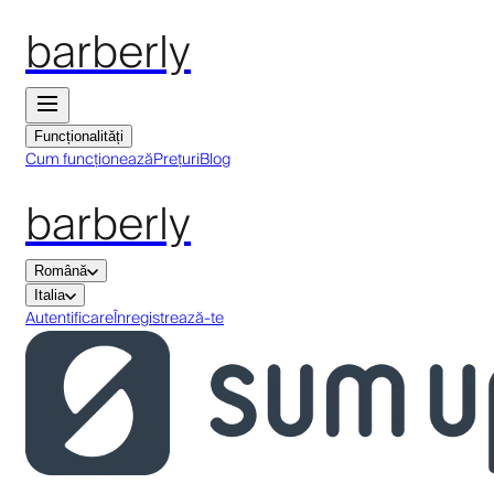
barberly
Funcționalități
Cum funcționează
Prețuri
Blog
barberly
Română
Italia
Autentificare
Înregistrează-te