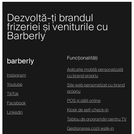
Dezvoltă-ți brandul
frizeriei și veniturile cu
Barberly
Funcționalități
barberly
Aplicație mobilă personalizată
Instagram
cu brand propriu
Youtube
Site web personalizat cu brand
propriu
TikTok
POS și plăți online
Facebook
Kiosk de self-check-in
Linkedin
Tablou de programări pentru TV
Gestionarea cozii walk-in