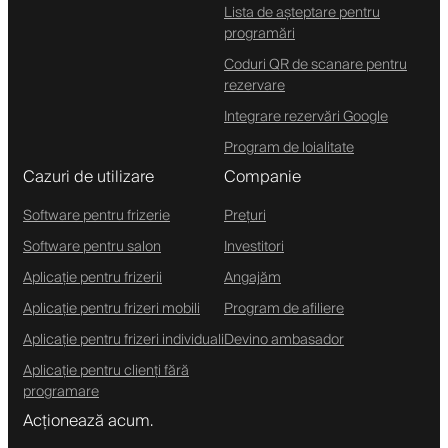
Lista de așteptare pentru
programări
Coduri QR de scanare pentru
rezervare
Integrare rezervări Google
Program de loialitate
Cazuri de utilizare
Companie
Software pentru frizerie
Prețuri
Software pentru salon
Investitori
Aplicație pentru frizerii
Angajăm
Aplicație pentru frizeri mobili
Program de afiliere
Aplicație pentru frizeri individuali
Devino ambasador
Aplicație pentru clienți fără
programare
Acționează acum.