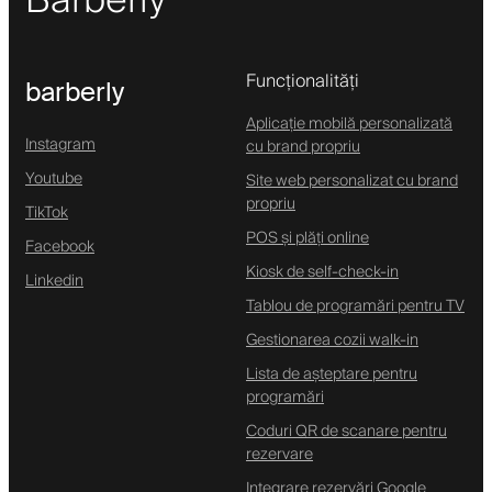
Barberly
Funcționalități
barberly
Aplicație mobilă personalizată
Instagram
cu brand propriu
Youtube
Site web personalizat cu brand
propriu
TikTok
POS și plăți online
Facebook
Kiosk de self-check-in
Linkedin
Tablou de programări pentru TV
Gestionarea cozii walk-in
Lista de așteptare pentru
programări
Coduri QR de scanare pentru
rezervare
Integrare rezervări Google