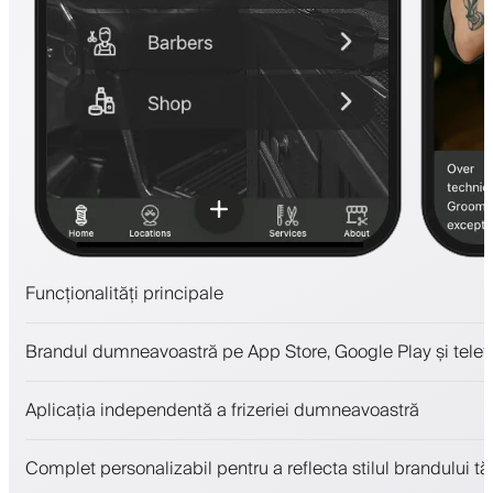
Funcționalități principale
Programări și lista de așteptare
Brandul dumneavoastră pe App Store, Google Play și telefo
Plăți, depozit de securitate
Vinde produse de înfrumusețare
Aplicația independentă a frizeriei dumneavoastră
Implică clienții cu un program de loialitate
Notificări push, SMS și email
Complet personalizabil pentru a reflecta stilul brandului tă