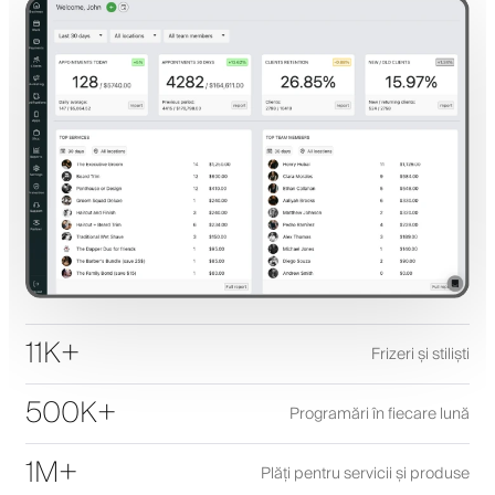
11K+
Frizeri și stiliști
500K+
Programări în fiecare lună
1M+
Plăți pentru servicii și produse