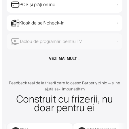
POS și plăți online
›
Kiosk de self-check-in
›
Tablou de programări pentru TV
›
VEZI MAI MULT ↓
Feedback real de la frizerii care folosesc Barberly zilnic — și ne
ajută să-l îmbunătățim
Construit cu frizerii, nu
doar pentru ei