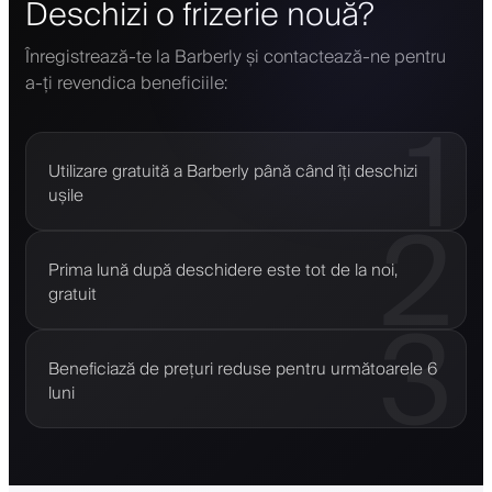
Deschizi o frizerie nouă?
Înregistrează-te la Barberly și contactează-ne pentru
a-ți revendica beneficiile:
1
Utilizare gratuită a Barberly până când îți deschizi
ușile
2
Prima lună după deschidere este tot de la noi,
gratuit
3
Beneficiază de prețuri reduse pentru următoarele 6
luni