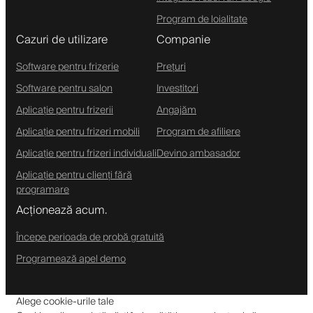
Program de loialitate
Cazuri de utilizare
Companie
Software pentru frizerie
Prețuri
Software pentru salon
Investitori
Aplicație pentru frizerii
Angajăm
Aplicație pentru frizeri mobili
Program de afiliere
Aplicație pentru frizeri individuali
Devino ambasador
Aplicație pentru clienți fără
programare
Acționează acum.
Începe perioada de probă gratuită
Programează apel demo
Alege cookie-urile tale