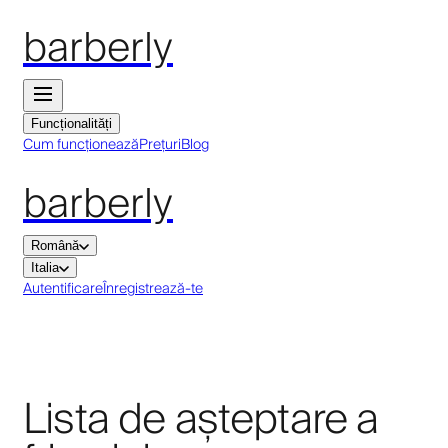
barberly
Funcționalități
Cum funcționează
Prețuri
Blog
barberly
Română
Italia
Autentificare
Înregistrează-te
Lista de așteptare a