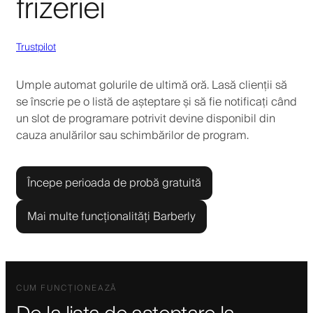
frizeriei
Trustpilot
Umple automat golurile de ultimă oră. Lasă clienții să
se înscrie pe o listă de așteptare și să fie notificați când
un slot de programare potrivit devine disponibil din
cauza anulărilor sau schimbărilor de program.
Începe perioada de probă gratuită
Mai multe funcționalități Barberly
CUM FUNCȚIONEAZĂ