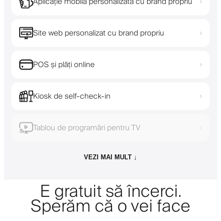
Aplicație mobilă personalizată cu brand propriu
›
Site web personalizat cu brand propriu
›
POS și plăți online
›
Kiosk de self-check-in
›
Tablou de programări pentru TV
›
VEZI MAI MULT ↓
E gratuit să încerci.
Sperăm că o vei face