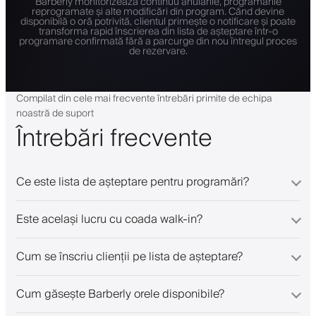
Barberly monitorizează continuu anulările, programările
reprogramate și alte modificări din program. Când devine
disponibilă o oră potrivită, clientul primește o notificare și poate
transforma rapid înscrierea din lista de așteptare într-o
programare confirmată fără a parcurge din nou întregul proces
de rezervare.
Compilat din cele mai frecvente întrebări primite de echipa
noastră de suport
Întrebări frecvente
Ce este lista de așteptare pentru programări?
Este același lucru cu coada walk-in?
Cum se înscriu clienții pe lista de așteptare?
Cum găsește Barberly orele disponibile?