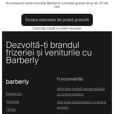
Accesează toate funcțiile Barberly complet gratuit timp de 30 de
zile.
Începe perioada de probă gratuită
Card de credit nu este necesar
Dezvoltă-ți brandul
frizeriei și veniturile cu
Barberly
Funcționalități
barberly
Aplicație mobilă personalizată
Instagram
cu brand propriu
Youtube
Site web personalizat cu brand
propriu
TikTok