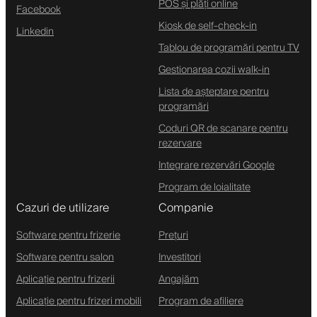
POS și plăți online
Facebook
Kiosk de self-check-in
Linkedin
Tablou de programări pentru TV
Gestionarea cozii walk-in
Lista de așteptare pentru
programări
Coduri QR de scanare pentru
rezervare
Integrare rezervări Google
Program de loialitate
Cazuri de utilizare
Companie
Software pentru frizerie
Prețuri
Software pentru salon
Investitori
Aplicație pentru frizerii
Angajăm
Aplicație pentru frizeri mobili
Program de afiliere