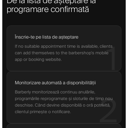
De la lista de așteptare la
programare confirmată
Înscrie-te pe lista de așteptare
1
If no suitable appointment time is available, clients
can add themselves to the barbershop’s mobile
app or booking website.
Monitorizare automată a disponibilității
Barberly monitorizează continuu anulările,
2
programările reprogramate și sloturile de timp nou
deschise. Când devine disponibilă o oră potrivită,
clientul primește o notificare.