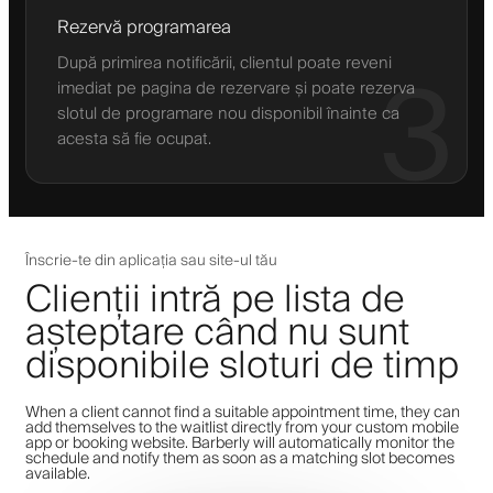
Rezervă programarea
După primirea notificării, clientul poate reveni
3
imediat pe pagina de rezervare și poate rezerva
slotul de programare nou disponibil înainte ca
acesta să fie ocupat.
Înscrie-te din aplicația sau site-ul tău
Clienții intră pe lista de
așteptare când nu sunt
disponibile sloturi de timp
When a client cannot find a suitable appointment time, they can
add themselves to the waitlist directly from your custom mobile
app or booking website. Barberly will automatically monitor the
schedule and notify them as soon as a matching slot becomes
available.