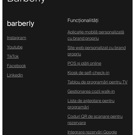
Funcționalități
barberly
Aplicație mobilă personalizată
Instagram
cu brand propriu
Youtube
Site web personalizat cu brand
propriu
TikTok
POS și plăți online
Facebook
Kiosk de self-check-in
Linkedin
Tablou de programări pentru TV
Gestionarea cozii walk-in
Lista de așteptare pentru
programări
Coduri QR de scanare pentru
rezervare
Integrare rezervări Google