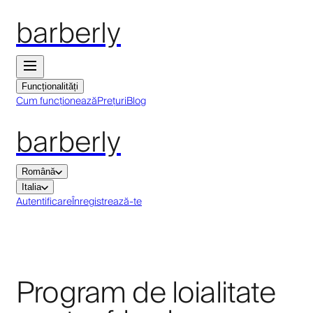
barberly
Funcționalități
Cum funcționează
Prețuri
Blog
barberly
Română
Italia
Autentificare
Înregistrează-te
Program de loialitate