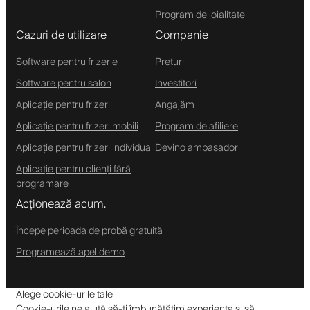
Program de loialitate
Cazuri de utilizare
Companie
Software pentru frizerie
Prețuri
Software pentru salon
Investitori
Aplicație pentru frizerii
Angajăm
Aplicație pentru frizeri mobili
Program de afiliere
Aplicație pentru frizeri individuali
Devino ambasador
Aplicație pentru clienți fără
programare
Acționează acum.
Începe perioada de probă gratuită
Programează apel demo
Alege cookie-urile tale
Cookie-urile ne ajută să-ți îmbunătățim experiența și să