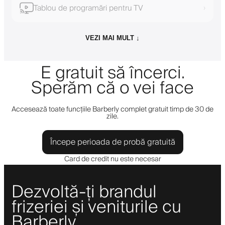
Tablou de programări pentru TV
›
VEZI MAI MULT ↓
E gratuit să încerci.
Sperăm că o vei face
Accesează toate funcțiile Barberly complet gratuit timp de 30 de
zile.
Începe perioada de probă gratuită
Card de credit nu este necesar
Dezvoltă-ți brandul
frizeriei și veniturile cu
Barberly