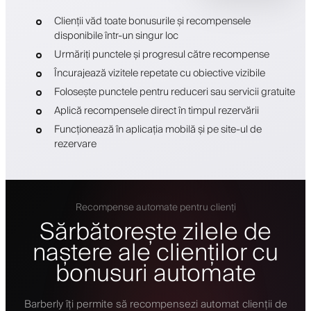
Clienții văd toate bonusurile și recompensele
disponibile într-un singur loc
Urmăriți punctele și progresul către recompense
Încurajează vizitele repetate cu obiective vizibile
Folosește punctele pentru reduceri sau servicii gratuite
Aplică recompensele direct în timpul rezervării
Funcționează în aplicația mobilă și pe site-ul de
rezervare
Recompense automate pentru clienți
Sărbătorește zilele de
naștere ale clienților cu
bonusuri automate
Barberly îți permite să recompensezi automat clienții de