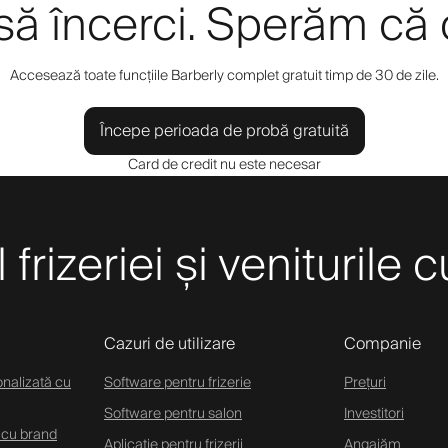
 să încerci. Sperăm că 
Accesează toate funcțiile Barberly complet gratuit timp de 30 de zile.
Începe perioada de probă gratuită
Card de credit nu este necesar
frizeriei și veniturile 
Cazuri de utilizare
Companie
onalizată cu
Software pentru frizerie
Prețuri
Software pentru salon
Investitori
 cu brand
Aplicație pentru frizerii
Angajăm