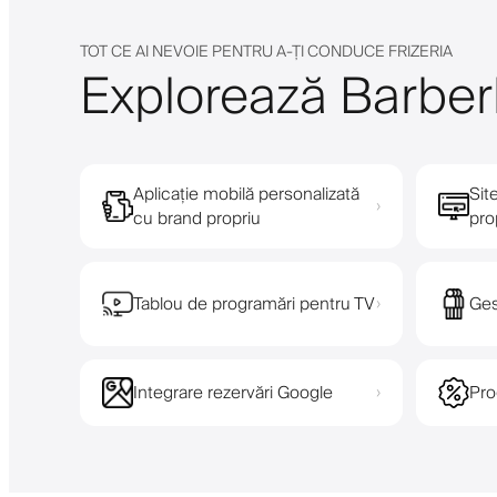
TOT CE AI NEVOIE PENTRU A-ȚI CONDUCE FRIZERIA
Explorează Barberl
Aplicație mobilă personalizată
Sit
›
cu brand propriu
pro
Tablou de programări pentru TV
Ges
›
Integrare rezervări Google
Pro
›