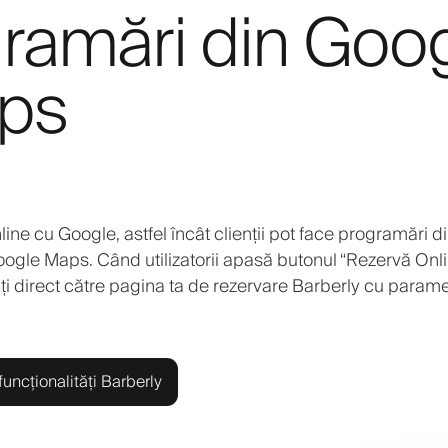
ramări din Goo
aps
ine cu Google, astfel încât clienții pot face programări di
ogle Maps. Când utilizatorii apasă butonul “Rezervă Onli
ați direct către pagina ta de rezervare Barberly cu paramet
uncționalități Barberly