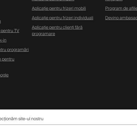
Aplicație pentru frizeri mobili
Program de afili
Aplicație pentru frizeri individuali
Devino ambasa
n
Aplicație pentru clienți fără
 pentru TV
programare
k-in
ntru programări
 pentru
oogle
fecționăm site-ul nostru