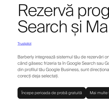
Rezervă prog
Search și M
Trustpilot
Barberly integrează sistemul tău de rezervări onl
când găsesc frizeria ta în Google Search sau Go
din profilul tău Google Business, sunt direcțion
corecți deja selectați.
Începe perioada de probă gratuită
Mai multe f