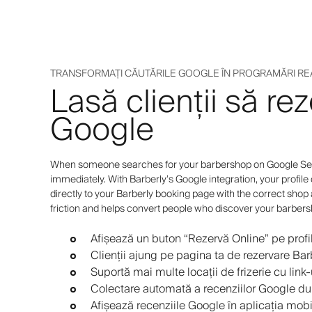
TRANSFORMAȚI CĂUTĂRILE GOOGLE ÎN PROGRAMĂRI RE
Lasă clienții să re
Google
When someone searches for your barbershop on Google Sear
immediately. With Barberly’s Google integration, your profile
directly to your Barberly booking page with the correct shop
friction and helps convert people who discover your barber
Afișează un buton “Rezervă Online” pe profi
Clienții ajung pe pagina ta de rezervare Bar
Suportă mai multe locații de frizerie cu link
Colectare automată a recenziilor Google d
Afișează recenziile Google în aplicația mobi