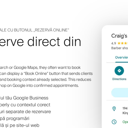
ALE CU BUTONUL „REZERVĂ ONLINE”
zerve direct din
ch or Google Maps, they often want to book
 can display a “Book Online” button that sends clients
 and booking context already selected. This reduces
shop on Google into confirmed appointments.
lul tău Google Business
berly cu contextul corect
-uri separate de rezervare
upă programări
lă și pe site-ul web