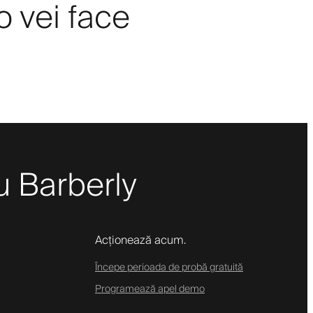
o vei face
cu Barberly
Acționează acum.
Începe perioada de probă gratuită
Programează apel demo