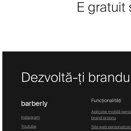
E gratuit
Dezvoltă-ți brandul 
Funcționalități
barberly
Aplicație mobilă pers
Instagram
brand propriu
Youtube
Site web personalizat