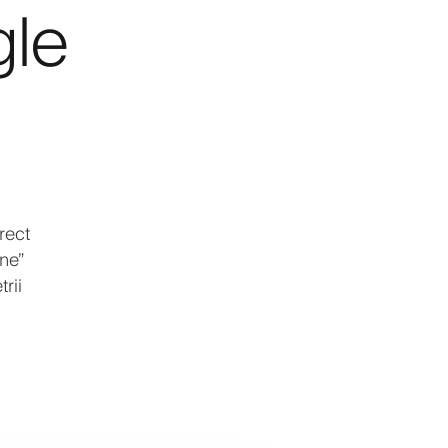
gle
rect
ne”
rii