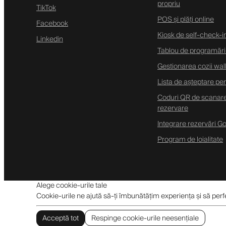
propriu
TikTok
POS și plăți online
Facebook
Kiosk de self-check-i
Linkedin
Tablou de programări
Gestionarea cozii wal
Lista de așteptare pe
Coduri QR de scanare
rezervare
Integrare rezervări G
Program de loialitate
Alege cookie-urile tale
Cookie-urile ne ajută să-ți îmbunătățim experiența și să per
Acceptă tot
Respinge cookie-urile neesențiale