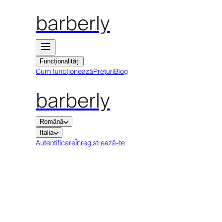
barberly
Funcționalități
Cum funcționează
Prețuri
Blog
barberly
Română
Italia
Autentificare
Înregistrează-te