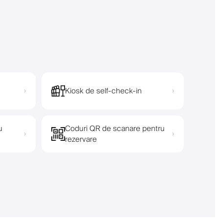
Kiosk de self-check-in
›
›
u
Coduri QR de scanare pentru
›
›
rezervare