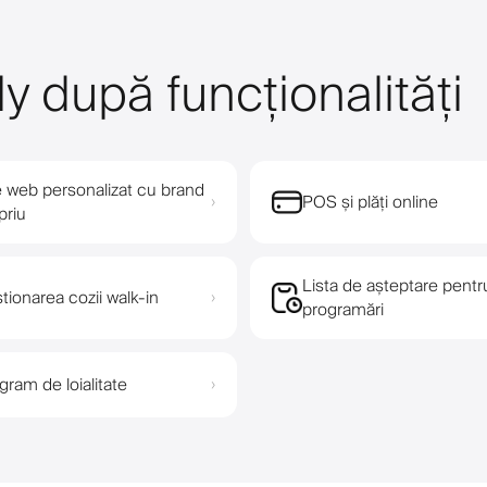
y după funcționalități
e web personalizat cu brand
POS și plăți online
›
priu
Lista de așteptare pentr
tionarea cozii walk-in
›
programări
gram de loialitate
›