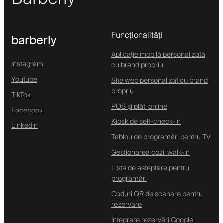
Funcționalități
barberly
Aplicație mobilă personalizată
Instagram
cu brand propriu
Youtube
Site web personalizat cu brand
propriu
TikTok
POS și plăți online
Facebook
Kiosk de self-check-in
Linkedin
Tablou de programări pentru TV
Gestionarea cozii walk-in
Lista de așteptare pentru
programări
Coduri QR de scanare pentru
rezervare
Integrare rezervări Google