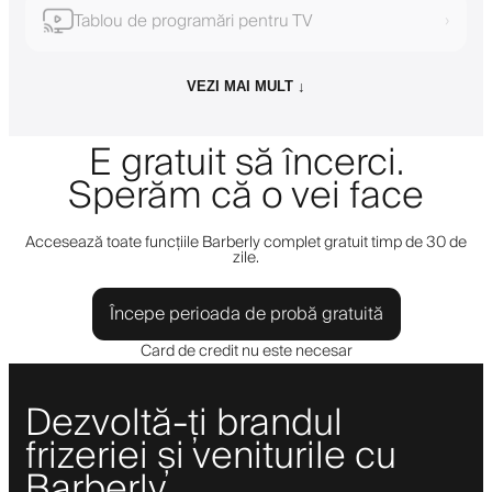
Tablou de programări pentru TV
›
VEZI MAI MULT ↓
E gratuit să încerci.
Sperăm că o vei face
Accesează toate funcțiile Barberly complet gratuit timp de 30 de
zile.
Începe perioada de probă gratuită
Card de credit nu este necesar
Dezvoltă-ți brandul
frizeriei și veniturile cu
Barberly