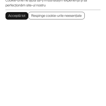
Cookie-urile ne ajută să-ți îmbunătățim experiența și să
perfecționăm site-ul nostru
Acceptă tot
Respinge cookie-urile neesențiale