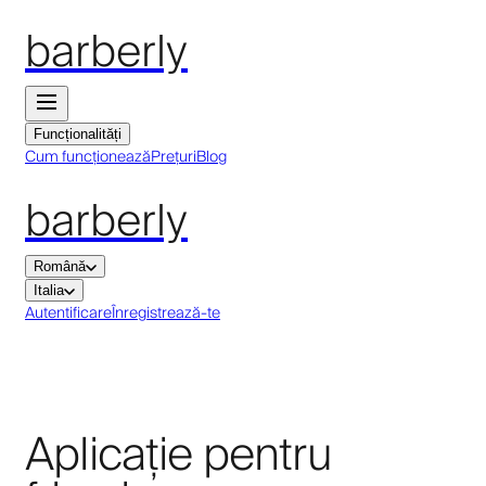
barberly
Funcționalități
Cum funcționează
Prețuri
Blog
barberly
Română
Italia
Autentificare
Înregistrează-te
Aplicație pentru