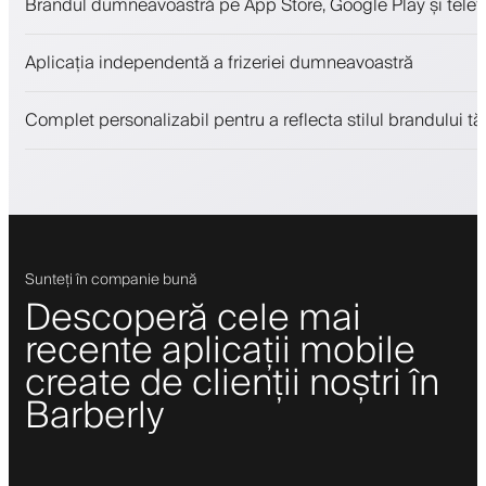
Brandul dumneavoastră pe App Store, Google Play și telefo
Plăți, depozit de securitate
Vinde produse de înfrumusețare
Aplicația independentă a frizeriei dumneavoastră
Implică clienții cu un program de loialitate
Notificări push, SMS și email
Complet personalizabil pentru a reflecta stilul brandului tă
Sunteți în companie bună
Descoperă cele mai
recente aplicații mobile
create de clienții noștri în
Barberly