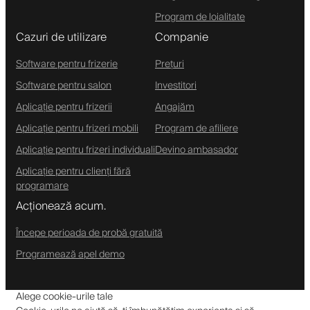
Program de loialitate
Cazuri de utilizare
Companie
Software pentru frizerie
Prețuri
Software pentru salon
Investitori
Aplicație pentru frizerii
Angajăm
Aplicație pentru frizeri mobili
Program de afiliere
Aplicație pentru frizeri individuali
Devino ambasador
Aplicație pentru clienți fără
programare
Acționează acum.
Începe perioada de probă gratuită
Programează apel demo
Alege cookie-urile tale