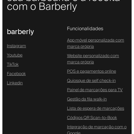
com o Barberly
Funcionalidades
barberly
App móvel personalizada com
Instagram
marca própria
Youtube
Website personalizado com
marca própria
TikTok
POS e pagamentos online
Facebook
Quiosque de self check-in
Linkedin
Painel de marcações para TV
Gestão da fila walk-in
Lista de espera de marcações
Códigos QR Scan-to-Book
Integração de marcação com o
Google