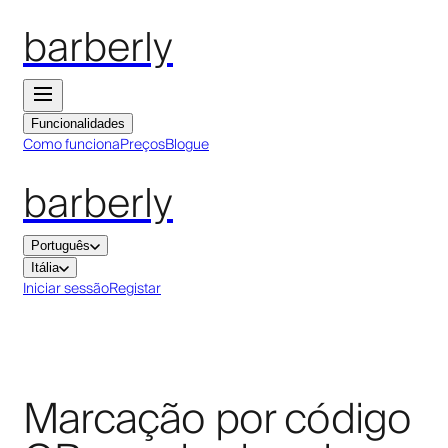
barberly
Funcionalidades
Como funciona
Preços
Blogue
barberly
Português
Itália
Iniciar sessão
Registar
Marcação por código