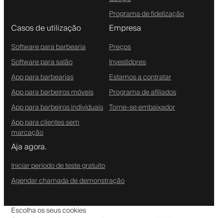
Programa de fidelização
Casos de utilização
Empresa
Software para barbearia
Preços
Software para salão
Investidores
App para barbearias
Estamos a contratar
App para barbeiros móveis
Programa de afiliados
App para barbeiros individuais
Torne-se embaixador
App para clientes sem
marcação
Aja agora.
Iniciar período de teste gratuito
Agendar chamada de demonstração
Escolha os seus cookies