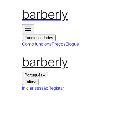
barberly
Funcionalidades
Como funciona
Preços
Blogue
barberly
Português
Itália
Iniciar sessão
Registar