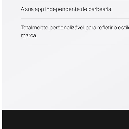
Notificações push, SMS e e-mail
A sua app independente de barbearia
Totalmente personalizável para refletir o esti
marca