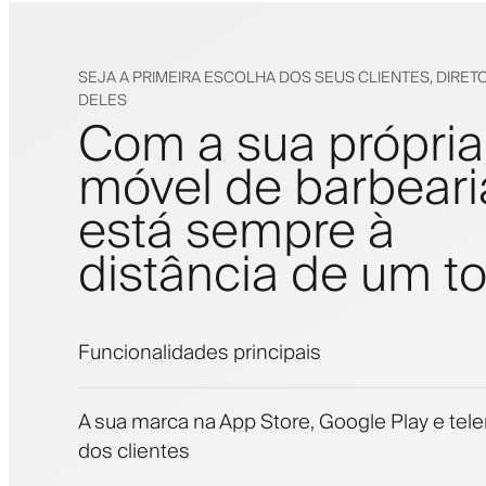
SEJA A PRIMEIRA ESCOLHA DOS SEUS CLIENTES, DIRET
DELES
Com a sua própria
móvel de barbeari
está sempre à
distância de um t
Funcionalidades principais
Marcações e lista de espera
A sua marca na App Store, Google Play e tel
Pagamentos, caução
dos clientes
Venda produtos de beleza
Fidelize clientes com um programa de fide