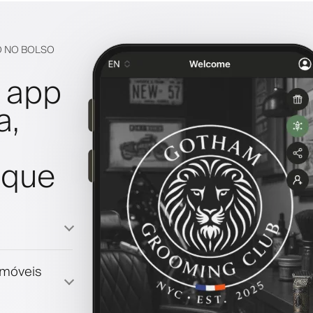
O NO BOLSO
 app
a,
oque
emóveis
lização