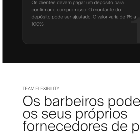
Os clientes devem pagar um depósito para
confirmar o compromisso. O montante do
depósito pode ser ajustado. O valor varia de 1% a
100%.
TEAM FLEXIBILITY
Os barbeiros pode
os seus próprios
fornecedores de 