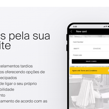
s pela sua
ite
celamentos tardios
os oferecendo opções de
tecipados
 ligar o seu próprio
bilidade
nto
pagamento de acordo com as