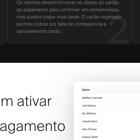
Os clientes devem fornecer os dados do cartão
de pagamento para confirmar um compromisso,
1
2
mas podem pagar mais tarde. O cartão registado
permite cobrar por falta de comparência e
cancelamento tardio.
m ativar
pagamento