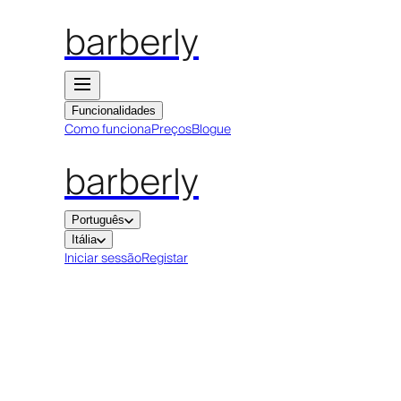
barberly
Funcionalidades
Como funciona
Preços
Blogue
barberly
Português
Itália
Iniciar sessão
Registar