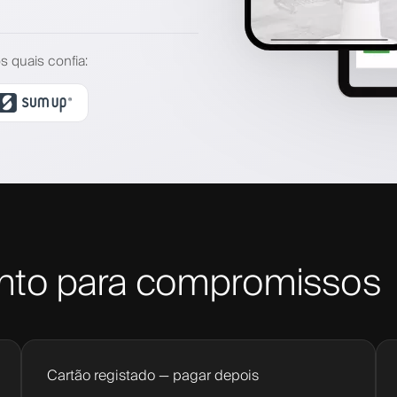
s quais confia
:
ento para compromissos
Cartão registado — pagar depois