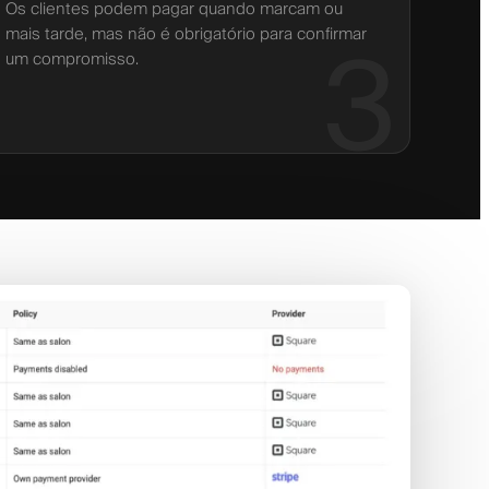
Os clientes podem pagar quando marcam ou
mais tarde, mas não é obrigatório para confirmar
3
um compromisso.