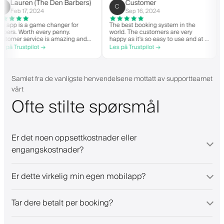
y
helpful.
Lauren (The Den Barbers)
Customer
L(
C
Feb 17, 2024
Sep 16, 2024
The app is a game changer for
The best booking system in the
barbers. Worth every penny.
world. The customers are very
Customer service is amazing and
happy as it's so easy to use and at a
helps with everything or whatever
great price. Plus, you get your own
Les på Trustpilot →
Les på Trustpilot →
they need. Definitely recommend.
personalised app, which is good for
both Android and iOS. Love Barberly
and their staff. Great bunch of
people offering a great booking
Samlet fra de vanligste henvendelsene mottatt av supportteamet
system.
vårt
Ofte stilte spørsmål
Er det noen oppsettkostnader eller
engangskostnader?
Er dette virkelig min egen mobilapp?
Tar dere betalt per booking?