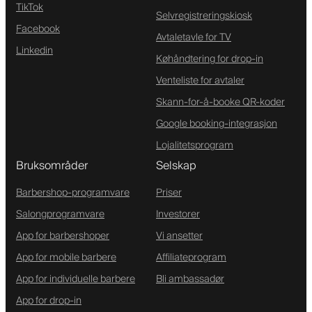
TikTok
Selvregistreringskiosk
Facebook
Avtaletavle for TV
Linkedin
Køhåndtering for drop-in
Venteliste for avtaler
Skann-for-å-booke QR-koder
Google booking-integrasjon
Lojalitetsprogram
Bruksområder
Selskap
Barbershop-programvare
Priser
Salongprogramvare
Investorer
App for barbershoper
Vi ansetter
App for mobile barbere
Affiliateprogram
App for individuelle barbere
Bli ambassadør
App for drop-in