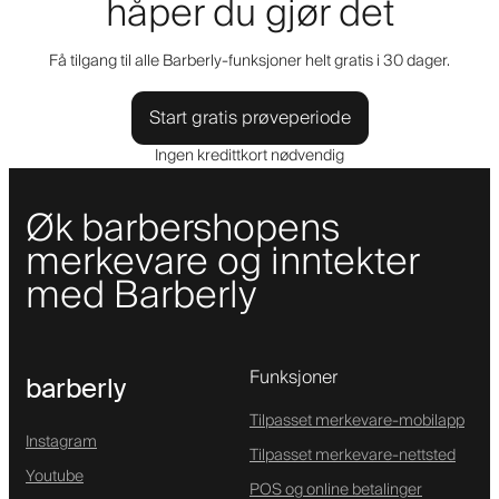
håper du gjør det
Få tilgang til alle Barberly-funksjoner helt gratis i 30 dager.
Start gratis prøveperiode
Ingen kredittkort nødvendig
Øk barbershopens
merkevare og inntekter
med Barberly
Funksjoner
barberly
Tilpasset merkevare-mobilapp
Instagram
Tilpasset merkevare-nettsted
Youtube
POS og online betalinger