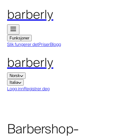
barberly
Funksjoner
Slik fungerer det
Priser
Blogg
barberly
Norsk
Italia
Logg inn
Registrer deg
Barbershop-