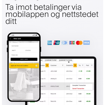
Ta imot betalinger via
mobilappen og nettstedet
ditt