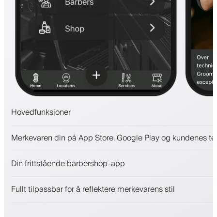
Hovedfunksjoner
Avtaler og venteliste
Merkevaren din på App Store, Google Play og kundenes te
Betalinger, sikkerhetsdepositum
Selg skjønnhetsprodukter
Din frittstående barbershop-app
Engasjer kunder med et lojalitetsprogram
Push-, SMS- og e-postvarsler
Fullt tilpassbar for å reflektere merkevarens stil