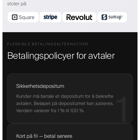
stoler på
:
FLEKSIBLE BETALINGSALTERNATIVER
Betalingspolicyer for avtaler
Sikkerhetsdepositum
1
Kunder må betale et depositum for å bekrefte
avtalen. Beløpet på depositumet kan justeres.
Verdien varierer fra 1 % til 100 %.
Kort på fil — betal senere