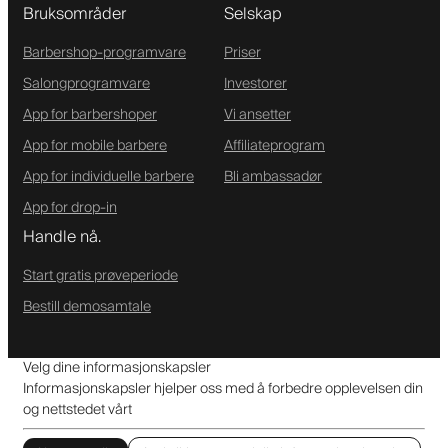
Bruksområder
Selskap
Barbershop-programvare
Priser
Salongprogramvare
Investorer
App for barbershoper
Vi ansetter
App for mobile barbere
Affiliateprogram
App for individuelle barbere
Bli ambassadør
App for drop-in
Handle nå.
Start gratis prøveperiode
Bestill demosamtale
Velg dine informasjonskapsler
Informasjonskapsler hjelper oss med å forbedre opplevelsen din
og nettstedet vårt