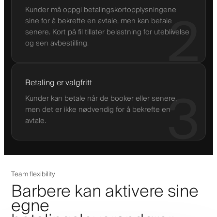
Kunder må oppgi betalingskortopplysningene
2
sine for å bekrefte en avtale, men kan betale
senere. Kort på fil tillater belastning for uteblivelse
og sen avbestilling.
Betaling er valgfritt
3
Kunder kan betale når de booker eller senere,
men det er ikke nødvendig for å bekrefte en
avtale.
Team flexibility
Barbere kan aktivere sine
egne