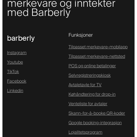
merkevare og inntekter
med Barberly
Funksjoner
barberly
Tilpasset merkevare-mobilapp
Instagram
Tilpasset merkevare-nettsted
Youtube
POS og online betalinger
TikTok
Selvregistreringskiosk
Facebook
Avtaletavle for TV
Linkedin
Køhåndtering for drop-in
Venteliste for avtaler
Skann-for-å-booke QR-koder
Google booking-integrasjon
Lojalitetsprogram