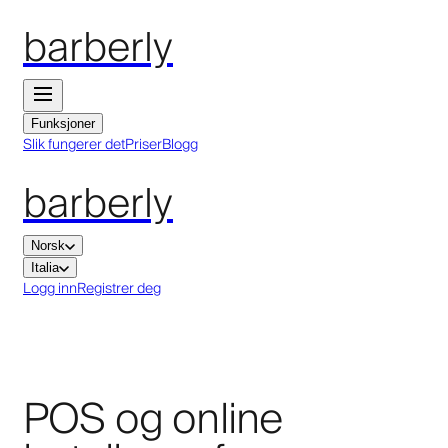
barberly
Funksjoner
Slik fungerer det
Priser
Blogg
barberly
Norsk
Italia
Logg inn
Registrer deg
POS og online