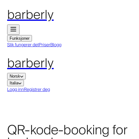
barberly
Funksjoner
Slik fungerer det
Priser
Blogg
barberly
Norsk
Italia
Logg inn
Registrer deg
QR-kode-booking for