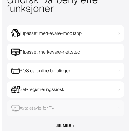
Utforsk Barberly etter
funksjoner
Tilpasset merkevare-mobilapp
›
Tilpasset merkevare-nettsted
›
POS og online betalinger
›
Selvregistreringskiosk
›
Avtaletavle for TV
›
SE MER ↓