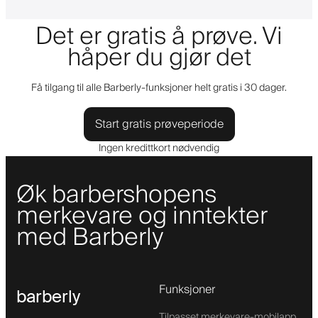
Det er gratis å prøve. Vi
håper du gjør det
Få tilgang til alle Barberly-funksjoner helt gratis i 30 dager.
Start gratis prøveperiode
Ingen kredittkort nødvendig
Øk barbershopens
merkevare og inntekter
med Barberly
Funksjoner
barberly
Tilpasset merkevare-mobilapp