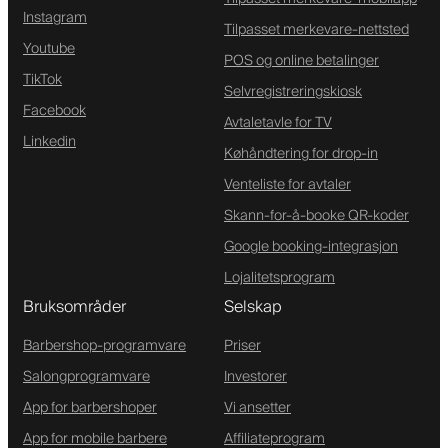
Instagram
Tilpasset merkevare-nettsted
Youtube
POS og online betalinger
TikTok
Selvregistreringskiosk
Facebook
Avtaletavle for TV
Linkedin
Køhåndtering for drop-in
Venteliste for avtaler
Skann-for-å-booke QR-koder
Google booking-integrasjon
Lojalitetsprogram
Bruksområder
Selskap
Barbershop-programvare
Priser
Salongprogramvare
Investorer
App for barbershoper
Vi ansetter
App for mobile barbere
Affiliateprogram