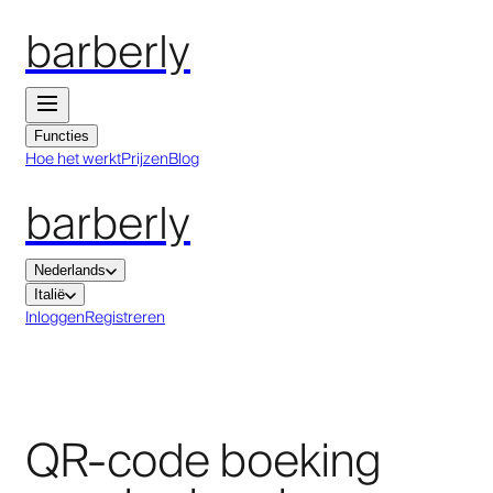
barberly
Functies
Hoe het werkt
Prijzen
Blog
barberly
Nederlands
Italië
Inloggen
Registreren
QR-code boeking