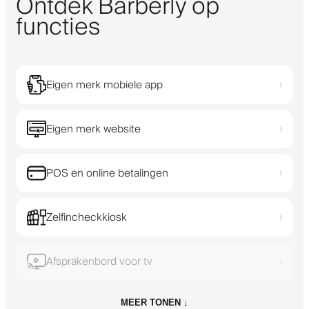
Ontdek Barberly op
functies
Eigen merk mobiele app
›
Eigen merk website
›
POS en online betalingen
›
Zelfincheckkiosk
›
Afsprakenbord voor tv
›
MEER TONEN ↓