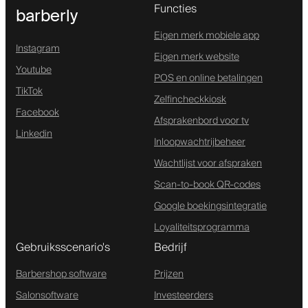
Functies
barberly
Eigen merk mobiele app
Instagram
Eigen merk website
Youtube
POS en online betalingen
TikTok
Zelfincheckkiosk
Facebook
Afsprakenbord voor tv
Linkedin
Inloopwachtrijbeheer
Wachtlijst voor afspraken
Scan-to-book QR-codes
Google boekingsintegratie
Loyaliteitsprogramma
Gebruiksscenario's
Bedrijf
Barbershop software
Prijzen
Salonsoftware
Investeerders