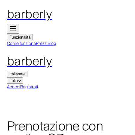
barberly
Funzionalità
Come funziona
Prezzi
Blog
barberly
Italiano
Italia
Accedi
Registrati
Prenotazione con