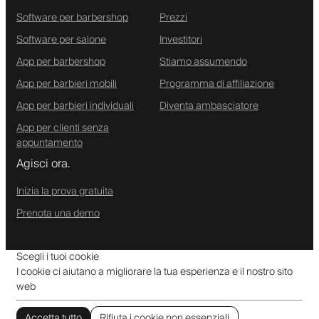
Software per barbershop
Prezzi
Software per salone
Investitori
App per barbershop
Stiamo assumendo
App per barbieri mobili
Programma di affiliazione
App per barbieri individuali
Diventa ambasciatore
App per clienti senza
appuntamento
Agisci ora.
Inizia la prova gratuita
Prenota una demo
Scegli i tuoi cookie
I cookie ci aiutano a migliorare la tua esperienza e il nostro sito
web
Accetta tutto
Rifiuta i cookie non essenziali