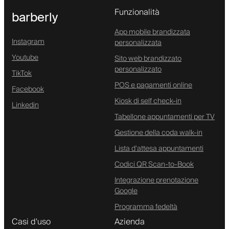
Funzionalità
barberly
App mobile brandizzata
Instagram
personalizzata
Youtube
Sito web brandizzato
personalizzato
TikTok
POS e pagamenti online
Facebook
Kiosk di self check-in
Linkedin
Tabellone appuntamenti per TV
Gestione della coda walk-in
Lista d'attesa appuntamenti
Codici QR Scan-to-Book
Integrazione prenotazione
Google
Programma fedeltà
Casi d'uso
Azienda