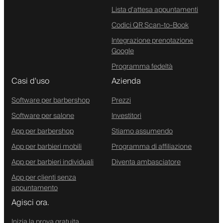
Lista d'attesa appuntamenti
Codici QR Scan-to-Book
Integrazione prenotazione
Google
Programma fedeltà
Casi d'uso
Azienda
Software per barbershop
Prezzi
Software per salone
Investitori
App per barbershop
Stiamo assumendo
App per barbieri mobili
Programma di affiliazione
App per barbieri individuali
Diventa ambasciatore
App per clienti senza
appuntamento
Agisci ora.
Inizia la prova gratuita