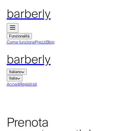
barberly
Funzionalità
Come funziona
Prezzi
Blog
barberly
Italiano
Italia
Accedi
Registrati
Prenota