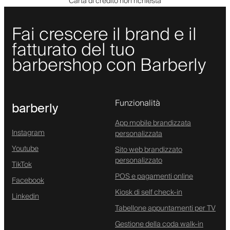
Carta di credito non richiesta
Fai crescere il brand e il
fatturato del tuo
barbershop con Barberly
Funzionalità
barberly
App mobile brandizzata
Instagram
personalizzata
Youtube
Sito web brandizzato
personalizzato
TikTok
POS e pagamenti online
Facebook
Kiosk di self check-in
Linkedin
Tabellone appuntamenti per TV
Gestione della coda walk-in