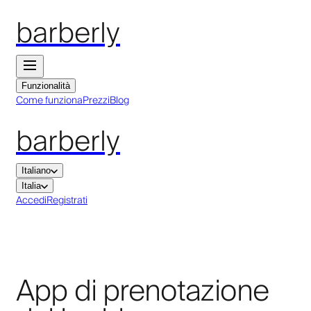
barberly
Funzionalità
Come funziona
Prezzi
Blog
barberly
Italiano
Italia
Accedi
Registrati
App di prenotazione