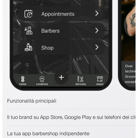
Funzionalità principali
Appuntamenti e lista d'attesa
Il tuo brand su App Store, Google Play e sui telefoni dei clie
Pagamenti, deposito cauzionale
Vendi prodotti di bellezza
La tua app barbershop indipendente
Coinvolgi i clienti con un programma fedeltà