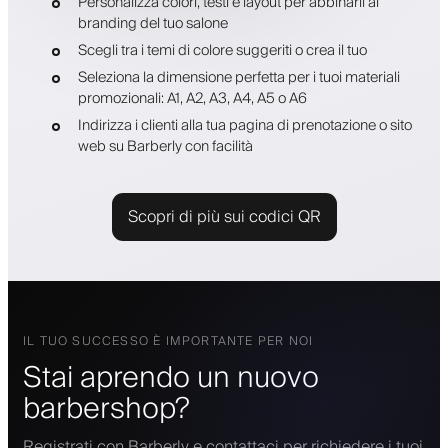
Personalizza colori, testi e layout per abbinarli al
branding del tuo salone
Scegli tra i temi di colore suggeriti o crea il tuo
Seleziona la dimensione perfetta per i tuoi materiali
promozionali: A1, A2, A3, A4, A5 o A6
Indirizza i clienti alla tua pagina di prenotazione o sito
web su Barberly con facilità
Scopri di più sui codici QR
IL TUO SUCCESSO È IMPORTANTE PER NOI
Stai aprendo un nuovo
barbershop?
Registrati con Barberly e contattaci per richiedere i tuoi