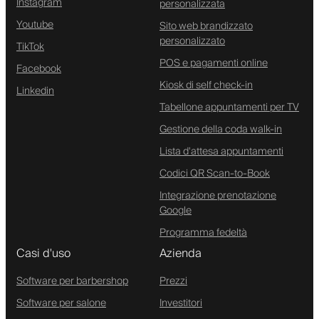
Instagram
personalizzata
Youtube
Sito web brandizzato
personalizzato
TikTok
POS e pagamenti online
Facebook
Kiosk di self check-in
Linkedin
Tabellone appuntamenti per TV
Gestione della coda walk-in
Lista d'attesa appuntamenti
Codici QR Scan-to-Book
Integrazione prenotazione
Google
Programma fedeltà
Casi d'uso
Azienda
Software per barbershop
Prezzi
Software per salone
Investitori