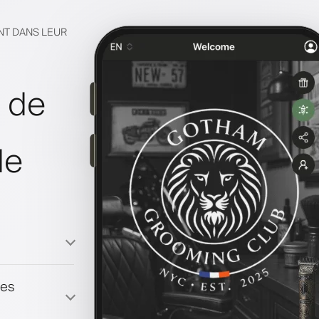
NT DANS LEUR
e de
de
les