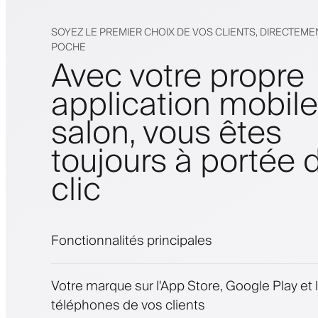
SOYEZ LE PREMIER CHOIX DE VOS CLIENTS, DIRECTEME
POCHE
Avec votre propre
application mobil
salon, vous êtes
toujours à portée 
clic
Fonctionnalités principales
Rendez-vous et liste d'attente
Votre marque sur l'App Store, Google Play et 
Paiements, caution
téléphones de vos clients
Vendez des produits de beauté