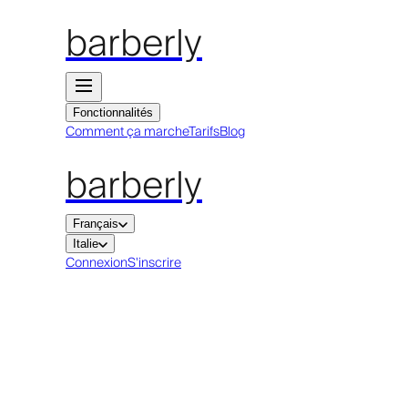
barberly
Fonctionnalités
Comment ça marche
Tarifs
Blog
barberly
Français
Italie
Connexion
S'inscrire