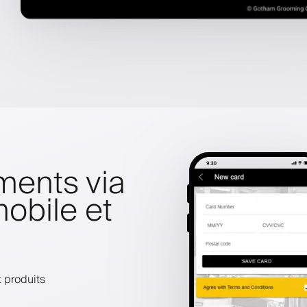
ments via
mobile et
 produits