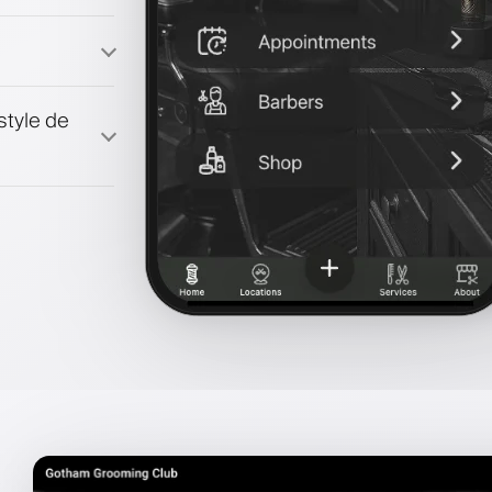
fidélité
style de