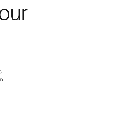
our
s.
on