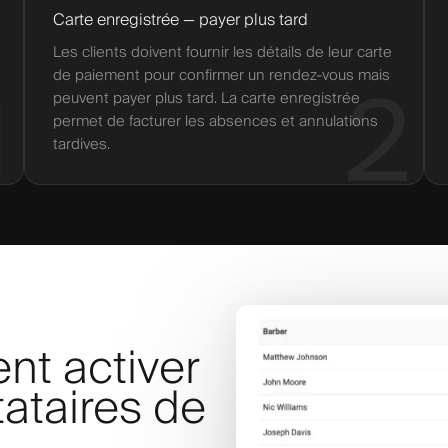
Carte enregistrée — payer plus tard
Les clients doivent fournir les détails de leur carte
de paiement pour confirmer un rendez-vous mais
1
2
peuvent payer plus tard. La carte enregistrée
permet de facturer les absences et annulations
tardives.
nt activer
tataires de