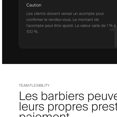
Caution
Les clients doivent verser un acompte pour
confirmer le rendez-vous. Le montant de
l'acompte peut être ajusté. La valeur varie de 1 % à
100 %.
TEAM FLEXIBILITY
Les barbiers peuve
leurs propres pres