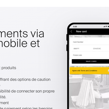
ments via
mobile et
 produits
ffrant des options de caution
e
bilité de connecter son propre
ité.
ement
 de paiement selon les besoins