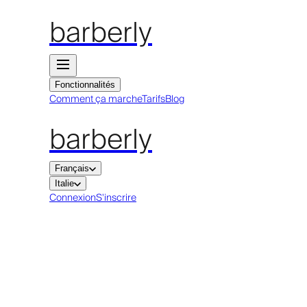
barberly
Fonctionnalités
Comment ça marche
Tarifs
Blog
barberly
Français
Italie
Connexion
S'inscrire