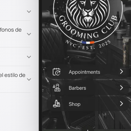
éfonos de
fidelización
co
l estilo de