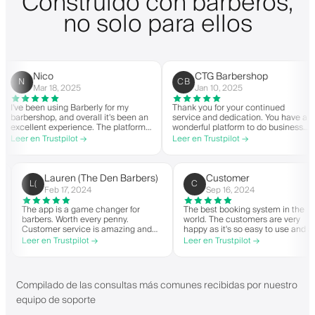
Construido con barberos,
no solo para ellos
Nico
CTG Barbershop
CB
Mar 18, 2025
Jan 10, 2025
 been using Barberly for my
Thank you for your continued
Th
ershop, and overall it's been an
service and dedication. You have a
Ba
llent experience. The platform
wonderful platform to do business
re
asy to use, reliable, and has
with good spirit. Thank you from
ac
 en Trustpilot →
Leer en Trustpilot →
Le
amlined my booking process.
CTG Barbershop.
st
ime I've had questions, they've
va
 quick to respond and very
pl
ul.
LC
Lauren (The Den Barbers)
Customer
L(
C
Feb 17, 2024
Sep 16, 2024
y has
The app is a game changer for
The best booking system i
eded to
barbers. Worth every penny.
world. The customers are 
ng
Customer service is amazing and
happy as it's so easy to us
eir
helps with everything or whatever
great price. Plus, you get
Leer en Trustpilot →
Leer en Trustpilot →
they need. Definitely recommend.
personalised app, which is
both Android and iOS. Lov
and their staff. Great bunc
people offering a great bo
Compilado de las consultas más comunes recibidas por nuestro
system.
equipo de soporte