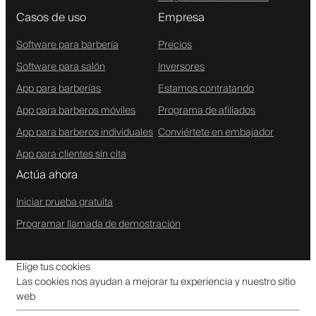
Casos de uso
Empresa
Software para barbería
Precios
Software para salón
Inversores
App para barberías
Estamos contratando
App para barberos móviles
Programa de afiliados
App para barberos individuales
Conviértete en embajador
App para clientes sin cita
Actúa ahora
Iniciar prueba gratuita
Programar llamada de demostración
Elige tus cookies
Las cookies nos ayudan a mejorar tu experiencia y nuestro sitio
web