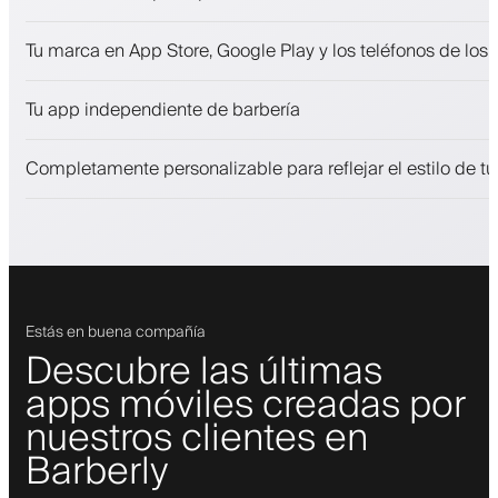
Citas y lista de espera
Tu marca en App Store, Google Play y los teléfonos de los 
Pagos, depósito de seguridad
Vende productos de belleza
Tu app independiente de barbería
Involucra a los clientes con un programa de fidelización
Notificaciones push, SMS y correo electrónico
Completamente personalizable para reflejar el estilo de t
Estás en buena compañía
Descubre las últimas
apps móviles creadas por
nuestros clientes en
Barberly