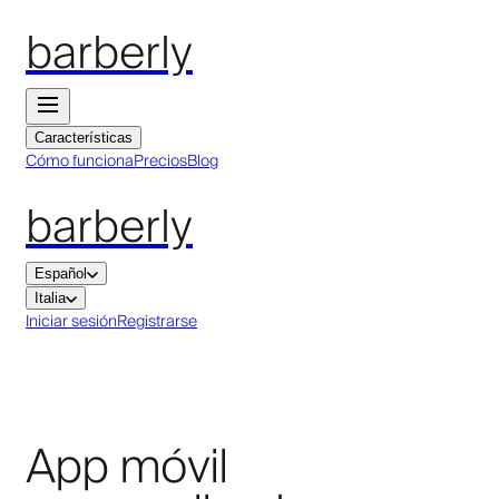
barberly
Características
Cómo funciona
Precios
Blog
barberly
Español
Italia
Iniciar sesión
Registrarse
App móvil