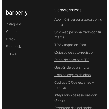
Características
barberly
App móvil personalizada con tu
Instagram
marca
Youtube
Sitio web personalizado con tu
marca
TikTok
TPV y pagos en línea
Facebook
Quiosco de auto-registro
Linkedin
Panel de citas para TV
Gestión de cola sin cita
Lista de espera de citas
Códigos QR de escaneo y
reserva
Integración de reservas con
Google
Programa de fidelización