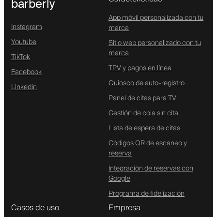
barberly
App móvil personalizada con tu
Instagram
marca
Youtube
Sitio web personalizado con tu
marca
TikTok
TPV y pagos en línea
Facebook
Quiosco de auto-registro
Linkedin
Panel de citas para TV
Gestión de cola sin cita
Lista de espera de citas
Códigos QR de escaneo y
reserva
Integración de reservas con
Google
Programa de fidelización
Casos de uso
Empresa