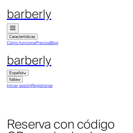
barberly
Características
Cómo funciona
Precios
Blog
barberly
Español
Italia
Iniciar sesión
Registrarse
Reserva con código