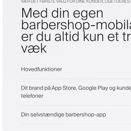
VÆR DET FØRSTE VALG FOR DINE KUNDER, LIGE I DERE
Med din egen
barbershop-mobi
er du altid kun et t
væk
Hovedfunktioner
Aftaler og venteliste
Dit brand på App Store, Google Play og kund
Betalinger, sikkerhedsdepositum
telefoner
Sælg skønhedsprodukter
Engager kunder med et loyalitetsprogram
Push-, SMS- og e-mail-notifikationer
Din selvstændige barbershop-app