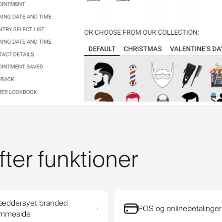
fter funktioner
æddersyet branded
POS og onlinebetalinger
›
emmeside