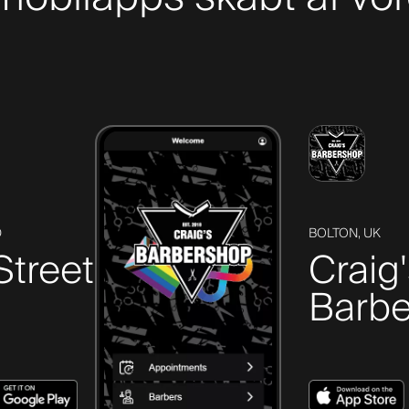
D
BOLTON, UK
Street
Craig
Barbe