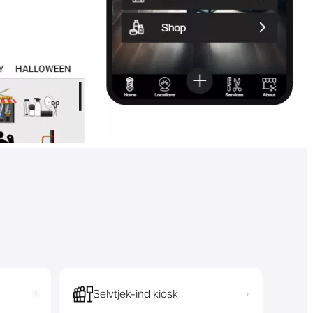
Selvtjek-ind kiosk
›
›