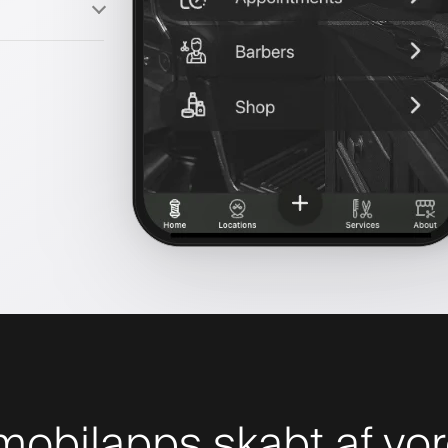
obilapps skabt af vor