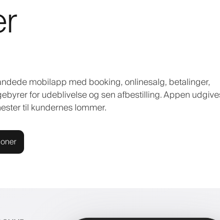
er
brandede mobilapp med booking, onlinesalg, betalinger,
gebyrer for udeblivelse og sen afbestilling. Appen udgives
nester til kundernes lommer.
ioner