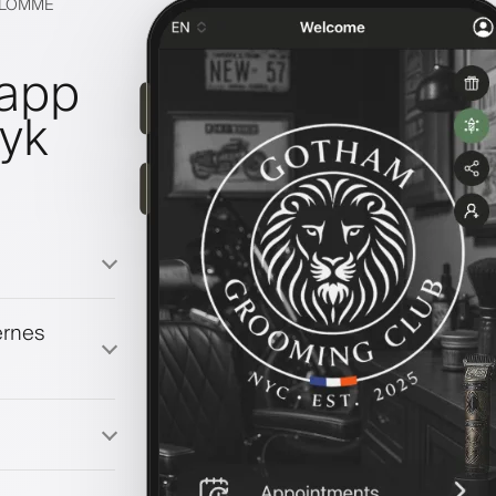
S LOMME
lapp
ryk
ernes