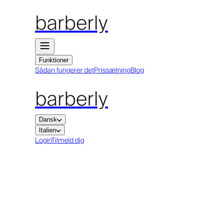
barberly
Funktioner
Sådan fungerer det
Prissætning
Blog
barberly
Dansk
Italien
Login
Tilmeld dig