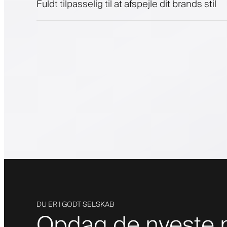
Fuldt tilpasselig til at afspejle dit brands stil
DU ER I GODT SELSKAB
Opdag de nyeste m