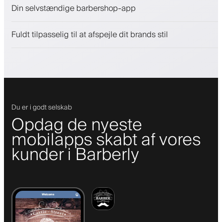
Sælg skønhedsprodukter
Din selvstændige barbershop-app
Engager kunder med et loyalitetsprogram
Push-, SMS- og e-mail-notifikationer
Fuldt tilpasselig til at afspejle dit brands stil
Du er i godt selskab
Opdag de nyeste
mobilapps skabt af vores
kunder i Barberly