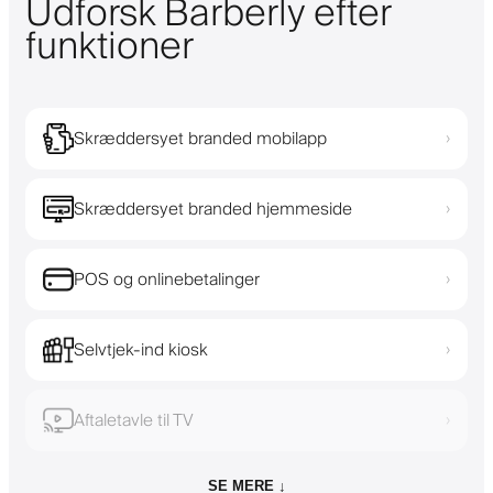
Udforsk Barberly efter
funktioner
Skræddersyet branded mobilapp
›
Skræddersyet branded hjemmeside
›
POS og onlinebetalinger
›
Selvtjek-ind kiosk
›
Aftaletavle til TV
›
SE MERE ↓