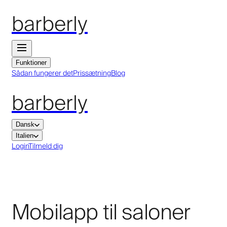
barberly
Funktioner
Sådan fungerer det
Prissætning
Blog
barberly
Dansk
Italien
Login
Tilmeld dig
Mobilapp til saloner