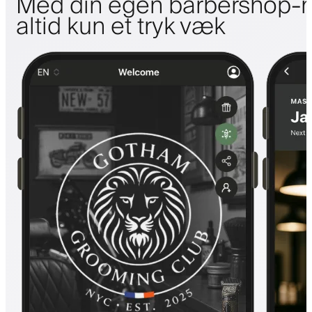
Med din egen barbershop-m
altid kun et tryk væk