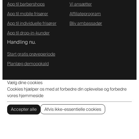
App til barbershops
Vi ansætter
App til mobile frisører
Affiliateprogram
App til individuelle frisører
Bliv ambassadør
App til drop-in-kunder
Handling nu.
Start gratis prøveperiode
Planlæg demoopkald
Vælg dine cookies
Cookies hjælper os med at forbedre din oplevelse og forbedre
vores hjemmeside
Accepter alle
Afvis ikke-essentielle cookies