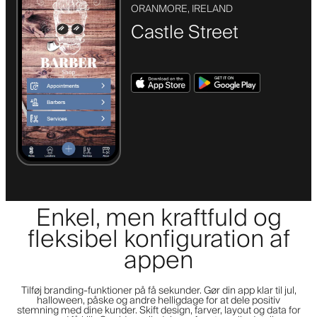
ORANMORE, IRELAND
Castle Street
Enkel, men kraftfuld og
fleksibel konfiguration af
appen
Tilføj branding-funktioner på få sekunder. Gør din app klar til jul,
halloween, påske og andre helligdage for at dele positiv
stemning med dine kunder. Skift design, farver, layout og data for