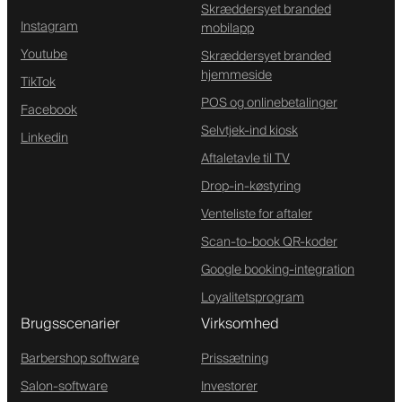
Skræddersyet branded
Instagram
mobilapp
Youtube
Skræddersyet branded
hjemmeside
TikTok
POS og onlinebetalinger
Facebook
Selvtjek-ind kiosk
Linkedin
Aftaletavle til TV
Drop-in-køstyring
Venteliste for aftaler
Scan-to-book QR-koder
Google booking-integration
Loyalitetsprogram
Brugsscenarier
Virksomhed
Barbershop software
Prissætning
Salon-software
Investorer