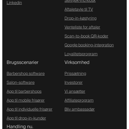
Selvtjek-ind kiosk
Linkedin
Aftaletavle til TV
Drop-in-køstyring
Venteliste for aftaler
Scan-to-book QR-koder
Google booking-integration
Loyalitetsprogram
Brugsscenarier
Virksomhed
Barbershop software
Prissætning
Salon-software
Investorer
App til barbershops
Vi ansætter
App til mobile frisører
Affiliateprogram
App til individuelle frisører
Bliv ambassadør
App til drop-in-kunder
Handling nu.