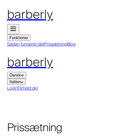
barberly
Funktioner
Sådan fungerer det
Prissætning
Blog
barberly
Dansk
Italien
Login
Tilmeld dig
Prissætning