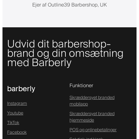
Ejer af Outline39 Barbershop, UK
Udvid dit barbershop-
brand og din omsætning
med Barberly
Funktioner
barberly
Skræddersyet branded
Instagram
mobilapp
Youtube
Skræddersyet branded
hjemmeside
TikTok
POS og onlinebetalinger
Facebook