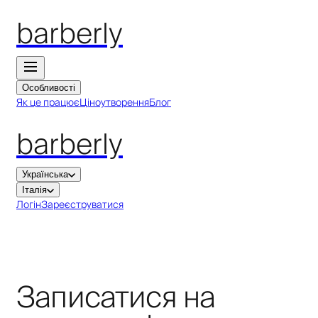
barberly
Особливості
Як це працює
Ціноутворення
Блог
barberly
Українська
Італія
Логін
Зареєструватися
Записатися на