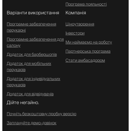
Програма лояльності
Варіанти використання
Компанія
Програмне забезпечення
Ціноутворення
перукарні
Інвестори
Програмне забезпечення для
Ми наймаємо на роботу
салону
Партнерська програма
Додаток для барбершопів
Стати амбасадором
Додаток для мобільних
перукарів
Додаток для індивідуальних
перукарів
Додаток для відвідувачів
Дійте негайно.
Почніть безкоштовну пробну версію
Заплануйте демо-дзвінок