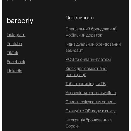
Особливості
barberly
Спеціальний брендований
Instagram
мобільний додаток
Youtube
Індивідуальний брендований
веб-сайт
TikTok
POS та онлайн-платежі
Facebook
Кіоск для самостійної
Linkedin
реєстрації
Табло записів для ТВ
Управління чергою walk-in
Список очікування записів
Скануйте QR-коди в книгу
Інтеграція бронювання з
Google