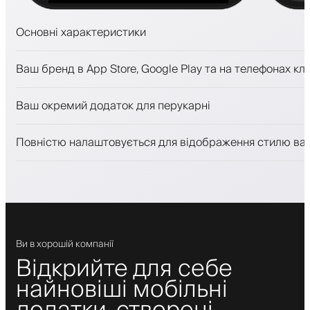
Основні характеристики
Запис на прийом та лист очікування
Ваш бренд в App Store, Google Play та на телефонах клі
Платежі, застава
Продавати косметику
Ваш окремий додаток для перукарні
Залучайте клієнтів за допомогою програми лояльност
Push-, SMS- та email-сповіщення
Повністю налаштовується для відображення стилю ва
Ви в хорошій компанії
Відкрийте для себе
найновіші мобільні