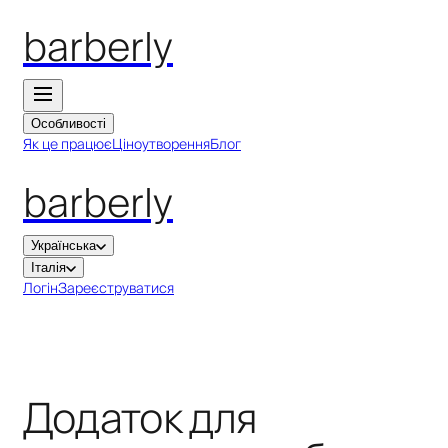
barberly
Особливості
Як це працює
Ціноутворення
Блог
barberly
Українська
Італія
Логін
Зареєструватися
Додаток для