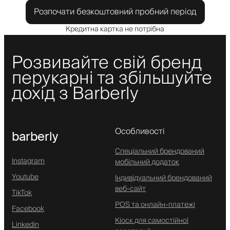
Розпочати безкоштовний пробний період
Кредитна картка не потрібна
Розвивайте свій бренд
перукарні та збільшуйте
дохід з Barberly
Особливості
barberly
Спеціальний брендований
Instagram
мобільний додаток
Youtube
Індивідуальний брендований
веб-сайт
TikTok
POS та онлайн-платежі
Facebook
Кіоск для самостійної
Linkedin