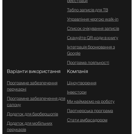
реєстрації
Табло записів для ТВ
Управління чергою walk-in
Список очікування записів
Скануйте QR-коди в книгу
Інтеграція бронювання з
Google
Програма лояльності
Варіанти використання
Компанія
Програмне забезпечення
Ціноутворення
перукарні
Інвестори
Програмне забезпечення для
Ми наймаємо на роботу
салону
Партнерська програма
Додаток для барбершопів
Стати амбасадором
Додаток для мобільних
перукарів