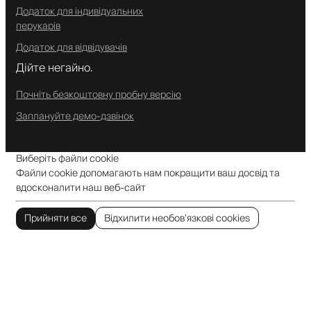
Додаток для індивідуальних
перукарів
Додаток для відвідувачів
Дійте негайно.
Почніть безкоштовну пробну версію
Заплануйте демо-дзвінок
Виберіть файли cookie
Файли cookie допомагають нам покращити ваш досвід та
вдосконалити наш веб-сайт
Прийняти все
Відхилити необов’язкові cookies