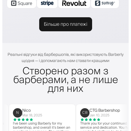
Більше про платежі
Реальні відгуки від барбершопів, які використовують Barberly
щодня — і допомагають нам ставати кращими
Створено разом з
барберами, а не лише
для них
Nico
CTG Barbershop
N
CB
Mar 18, 2025
Jan 10, 2025
I've been using Barberly for my
Thank you for your continued
barbershop, and overall it's been an
service and dedication. You have a