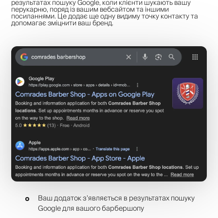
результатах пошуку Google, коли клієнти шукають вашу
перукарню, поряд із вашим вебсайтом та іншими
посиланнями. Це додає ще одну видиму точку контакту та
допомагає зміцнити ваш бренд.
Ваш додаток з’являється в результатах пошуку
Google для вашого барбершопу