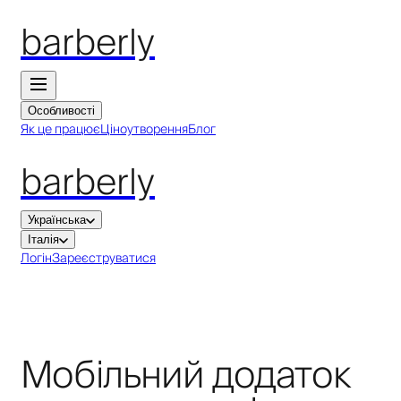
barberly
Особливості
Як це працює
Ціноутворення
Блог
barberly
Українська
Італія
Логін
Зареєструватися
Мобільний додаток