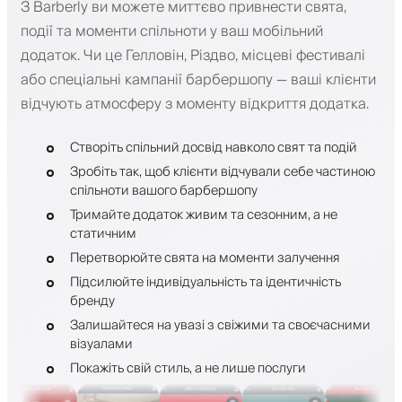
З Barberly ви можете миттєво привнести свята,
події та моменти спільноти у ваш мобільний
додаток. Чи це Гелловін, Різдво, місцеві фестивалі
або спеціальні кампанії барбершопу — ваші клієнти
відчують атмосферу з моменту відкриття додатка.
Створіть спільний досвід навколо свят та подій
Зробіть так, щоб клієнти відчували себе частиною
спільноти вашого барбершопу
Тримайте додаток живим та сезонним, а не
статичним
Перетворюйте свята на моменти залучення
Підсилюйте індивідуальність та ідентичність
бренду
Залишайтеся на увазі з свіжими та своєчасними
візуалами
Покажіть свій стиль, а не лише послуги