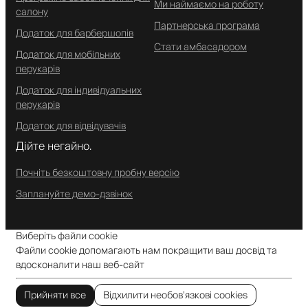
Ми наймаємо на роботу
салону
Партнерська програма
Додаток для барбершопів
Стати амбасадором
Додаток для мобільних
перукарів
Додаток для індивідуальних
перукарів
Додаток для відвідувачів
Дійте негайно.
Почніть безкоштовну пробну версію
Заплануйте демо-дзвінок
Виберіть файли cookie
Файли cookie допомагають нам покращити ваш досвід та
вдосконалити наш веб-сайт
Прийняти все
Відхилити необов’язкові cookies