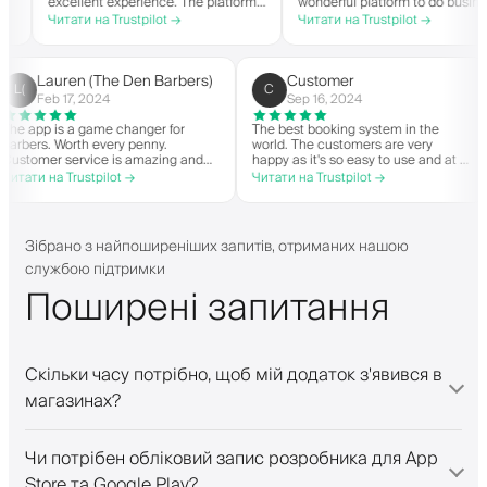
excellent experience. The platform
wonderful platform to do business
is easy to use, reliable, and has
with good spirit. Thank you from
Читати на Trustpilot →
Читати на Trustpilot →
streamlined my booking process.
CTG Barbershop.
Anytime I've had questions, they've
been quick to respond and very
helpful.
Lauren (The Den Barbers)
Customer
L(
C
Feb 17, 2024
Sep 16, 2024
The app is a game changer for
The best booking system in the
 to
barbers. Worth every penny.
world. The customers are very
Customer service is amazing and
happy as it's so easy to use and
helps with everything or whatever
great price. Plus, you get your
Читати на Trustpilot →
Читати на Trustpilot →
they need. Definitely recommend.
personalised app, which is good
both Android and iOS. Love Bar
and their staff. Great bunch of
people offering a great booking
Зібрано з найпоширеніших запитів, отриманих нашою
system.
службою підтримки
Поширені запитання
Скільки часу потрібно, щоб мій додаток з'явився в
магазинах?
Чи потрібен обліковий запис розробника для App
Store та Google Play?