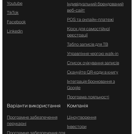
Youtube
Індивідуальний брендований
веб-сайт
TikTok
POS та онлайн-платежі
Facebook
Кіоск для самостійної
Linkedin
реєстрації
Табло записів для ТВ
Управління чергою walk-in
Список очікування записів
Скануйте QR-коди в книгу
Інтеграція бронювання з
Google
Програма лояльності
Варіанти використання
Компанія
Програмне забезпечення
Ціноутворення
перукарні
Інвестори
Програмне забезпечення для