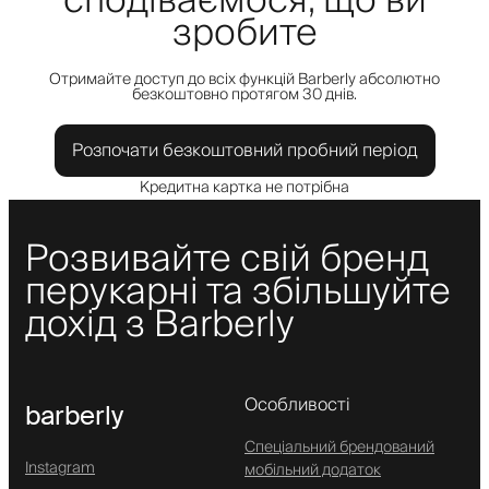
сподіваємося, що ви
зробите
Отримайте доступ до всіх функцій Barberly абсолютно
безкоштовно протягом 30 днів.
Розпочати безкоштовний пробний період
Кредитна картка не потрібна
Розвивайте свій бренд
перукарні та збільшуйте
дохід з Barberly
Особливості
barberly
Спеціальний брендований
Instagram
мобільний додаток