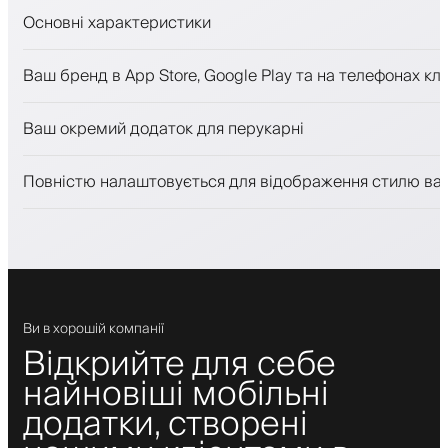
Основні характеристики
Запис на прийом та лист очікування
Ваш бренд в App Store, Google Play та на телефонах клі
Платежі, застава
Продавати косметику
Ваш окремий додаток для перукарні
Залучайте клієнтів за допомогою програми лояльност
Push-, SMS- та email-сповіщення
Повністю налаштовується для відображення стилю ва
Ви в хорошій компанії
Відкрийте для себе
найновіші мобільні
додатки, створені