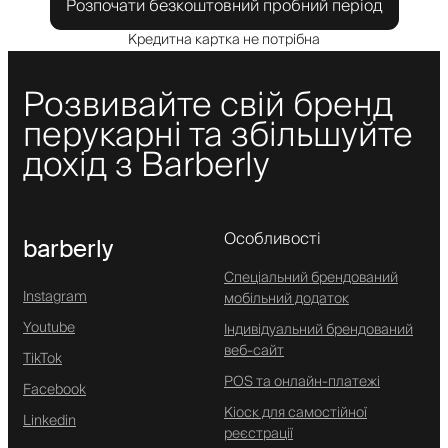
Розпочати безкоштовний пробний період
Кредитна картка не потрібна
Розвивайте свій бренд
перукарні та збільшуйте
дохід з Barberly
Особливості
barberly
Спеціальний брендований
Instagram
мобільний додаток
Youtube
Індивідуальний брендований
веб-сайт
TikTok
POS та онлайн-платежі
Facebook
Кіоск для самостійної
Linkedin
реєстрації