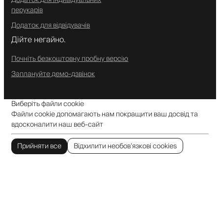
перукарів
Додаток для відвідувачів
Дійте негайно.
Почніть безкоштовну пробну версію
Заплануйте демо-дзвінок
Виберіть файли cookie
Файли cookie допомагають нам покращити ваш досвід та
вдосконалити наш веб-сайт
Прийняти все
Відхилити необов’язкові cookies