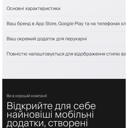
Основні характеристики
Запис на прийом та лист очікування
Ваш бренд в App Store, Google Play та на телефонах клі
Платежі, застава
Продавати косметику
Ваш окремий додаток для перукарні
Залучайте клієнтів за допомогою програми лояльност
Push-, SMS- та email-сповіщення
Повністю налаштовується для відображення стилю ва
Ви в хорошій компанії
Відкрийте для себе
найновіші мобільні
додатки, створені