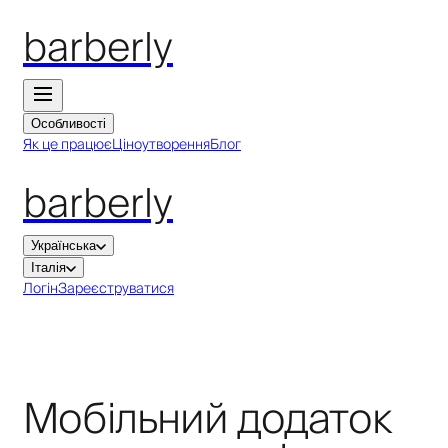
barberly
Особливості
Як це працює
Ціноутворення
Блог
barberly
Українська
Італія
Логін
Зареєструватися
Мобільний додаток