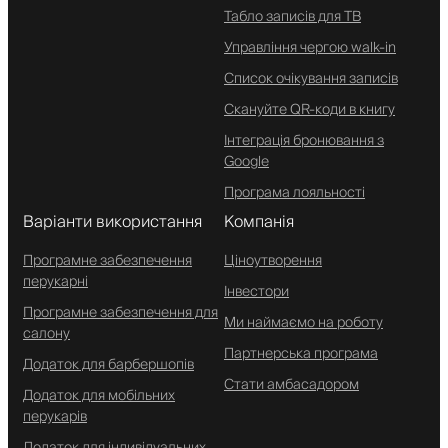
Табло записів для ТВ
Управління чергою walk-in
Список очікування записів
Скануйте QR-коди в книгу
Інтеграція бронювання з
Google
Програма лояльності
Варіанти використання
Компанія
Програмне забезпечення
Ціноутворення
перукарні
Інвестори
Програмне забезпечення для
Ми наймаємо на роботу
салону
Партнерська програма
Додаток для барбершопів
Стати амбасадором
Додаток для мобільних
перукарів
Додаток для індивідуальних