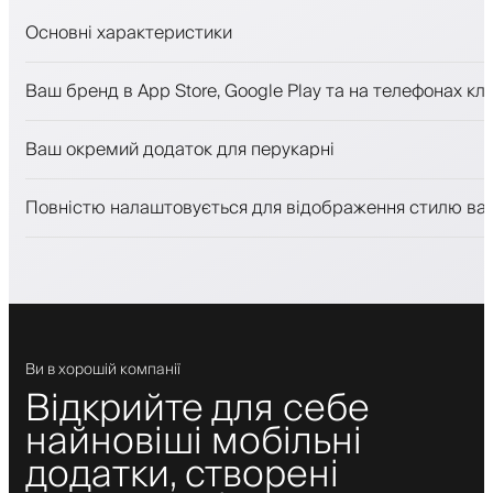
Основні характеристики
Запис на прийом та лист очікування
Ваш бренд в App Store, Google Play та на телефонах клі
Платежі, застава
Продавати косметику
Ваш окремий додаток для перукарні
Залучайте клієнтів за допомогою програми лояльност
Push-, SMS- та email-сповіщення
Повністю налаштовується для відображення стилю ва
Ви в хорошій компанії
Відкрийте для себе
найновіші мобільні
додатки, створені