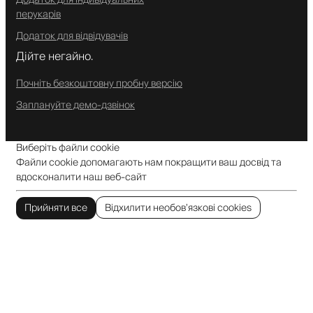
перукарів
Додаток для відвідувачів
Дійте негайно.
Почніть безкоштовну пробну версію
Заплануйте демо-дзвінок
Виберіть файли cookie
Файли cookie допомагають нам покращити ваш досвід та
вдосконалити наш веб-сайт
Прийняти все
Відхилити необов’язкові cookies