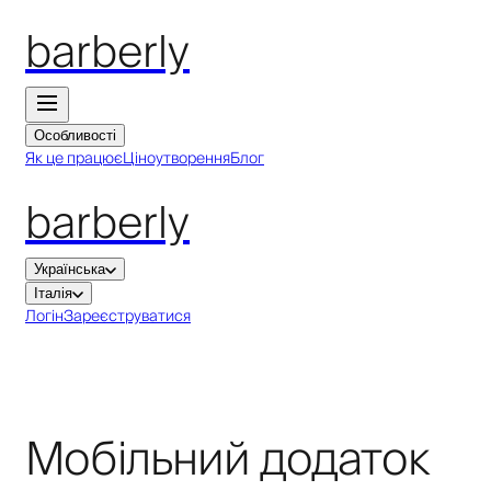
barberly
Особливості
Як це працює
Ціноутворення
Блог
barberly
Українська
Італія
Логін
Зареєструватися
Мобільний додаток