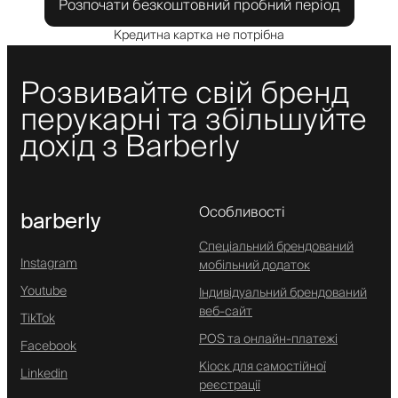
Розпочати безкоштовний пробний період
Кредитна картка не потрібна
Розвивайте свій бренд
перукарні та збільшуйте
дохід з Barberly
Особливості
barberly
Спеціальний брендований
Instagram
мобільний додаток
Youtube
Індивідуальний брендований
веб-сайт
TikTok
POS та онлайн-платежі
Facebook
Кіоск для самостійної
Linkedin
реєстрації