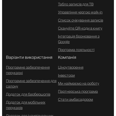
Табло записів для ТВ
Управління чергою walk-in
Список очікування записів
Скануйте QR-коди в книгу
Інтеграція бронювання з
Google
Програма лояльності
Варіанти використання
Компанія
Програмне забезпечення
Ціноутворення
перукарні
Інвестори
Програмне забезпечення для
Ми наймаємо на роботу
салону
Партнерська програма
Додаток для барбершопів
Стати амбасадором
Додаток для мобільних
перукарів
Додаток для індивідуальних