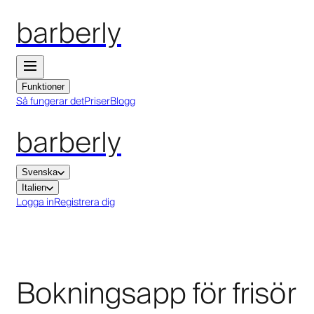
barberly
Funktioner
Så fungerar det
Priser
Blogg
barberly
Svenska
Italien
Logga in
Registrera dig
Bokningsapp för frisör