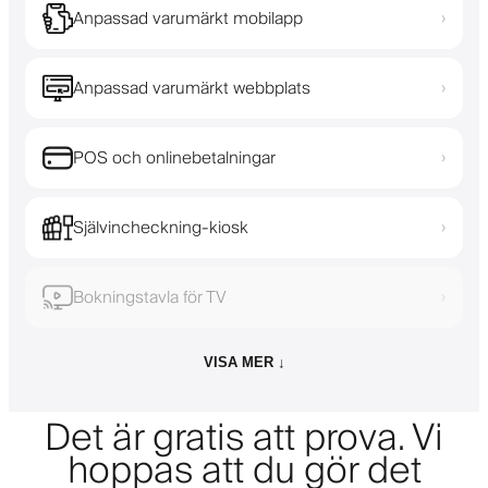
Anpassad varumärkt mobilapp
›
Anpassad varumärkt webbplats
›
POS och onlinebetalningar
›
Självincheckning-kiosk
›
Bokningstavla för TV
›
VISA MER ↓
Det är gratis att prova. Vi
hoppas att du gör det