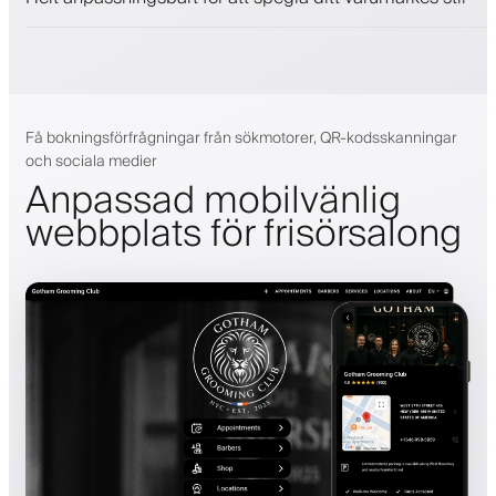
Få bokningsförfrågningar från sökmotorer, QR-kodsskanningar
och sociala medier
Anpassad mobilvänlig
webbplats för frisörsalong