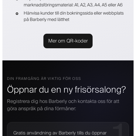
marknadsföringsmaterial: A1, A2, A3, A4, A5 eller A6
Hänvisa kunder till din bokningssida eller webbplats
på Barberly med lätthet
Mer om QR-koder
DIN FRAMGÅNG ÄR VIKTIG FÖR OSS
Öppnar du en ny frisörsalong?
Registrera dig hos Barberly och kontakta oss för att
göra anspråk på dina förmåner:
Gratis användning av Barberly tills du öppnar