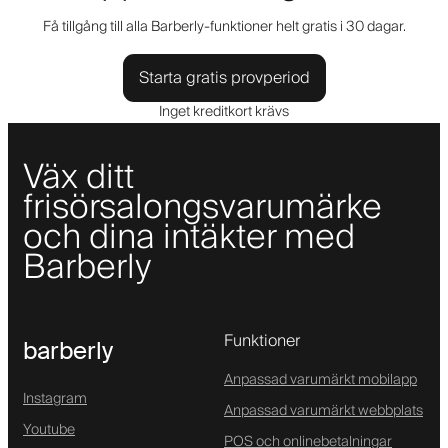
Få tillgång till alla Barberly-funktioner helt gratis i 30 dagar.
Starta gratis provperiod
Inget kreditkort krävs
Väx ditt
frisörsalongsvarumärke
och dina intäkter med
Barberly
Funktioner
barberly
Anpassad varumärkt mobilapp
Instagram
Anpassad varumärkt webbplats
Youtube
POS och onlinebetalningar