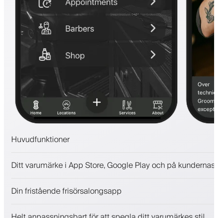
Huvudfunktioner
Bokningar och väntelista
Ditt varumärke i App Store, Google Play och på kundernas 
Betalningar, depositionsavgift
Sälj skönhetsprodukter
Din fristående frisörsalongsapp
Engagera kunder med ett lojalitetsprogram
Push-, SMS- och e-postaviseringar
Helt anpassningsbart för att spegla ditt varumärkes stil