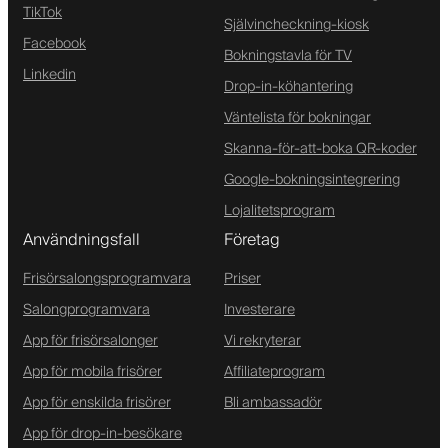
TikTok
Självincheckning-kiosk
Facebook
Bokningstavla för TV
Linkedin
Drop-in-köhantering
Väntelista för bokningar
Skanna-för-att-boka QR-koder
Google-bokningsintegrering
Lojalitetsprogram
Användningsfall
Företag
Frisörsalongsprogramvara
Priser
Salongprogramvara
Investerare
App för frisörsalonger
Vi rekryterar
App för mobila frisörer
Affiliateprogram
App för enskilda frisörer
Bli ambassadör
App för drop-in-besökare