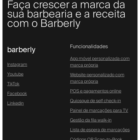
Faça crescer a marca da
sua barbearia e a receita
com o Barberly
Funcionalidades
barberly
App móvel personalizada com
Instagram
marca própria
Youtube
Website personalizado com
marca própria
TikTok
POS e pagamentos online
Facebook
Quiosque de self check-in
Linkedin
Painel de marcações para TV
Gestão da fila walk-in
Lista de espera de marcações
Códigos QR Scan-to-Book