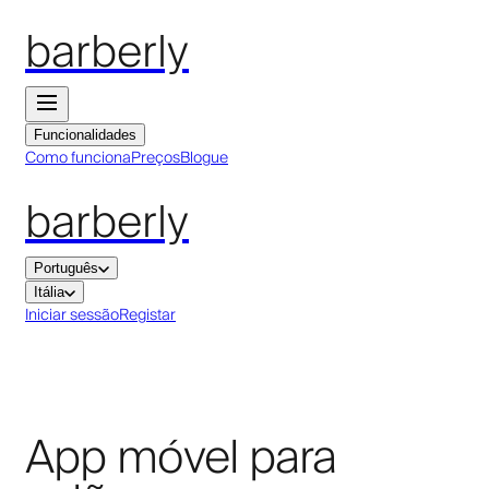
barberly
Funcionalidades
Como funciona
Preços
Blogue
barberly
Português
Itália
Iniciar sessão
Registar
App móvel para