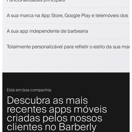
Marcações e lista de espera
A sua marca na App Store, Google Play e telemóveis dos c
Pagamentos, caução
Venda produtos de beleza
A sua app independente de barbearia
Fidelize clientes com um programa de fidelização
Notificações push, SMS e e-mail
Totalmente personalizável para refletir o estilo da sua mar
Está em boa companhia
Descubra as mais
recentes apps móveis
criadas pelos nossos
clientes no Barberly