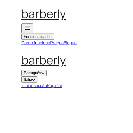
barberly
Funcionalidades
Como funciona
Preços
Blogue
barberly
Português
Itália
Iniciar sessão
Registar