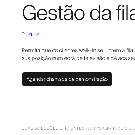
Gestão da fil
Trustpilot
Permita que os clientes walk-in se juntem à fi
sua posição num ecrã de televisão e dê aos seus 
Agendar chamada de demonstração
DUAS SOLUÇÕES EFICIENTES PARA WALK-IN COM O 