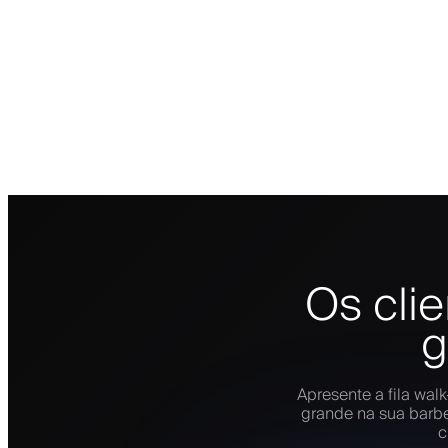
Os cli
g
Apresente a fila wal
grande na sua barbe
c