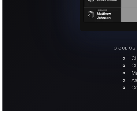
O QUE OS
Cl
Cl
Ma
At
Cr