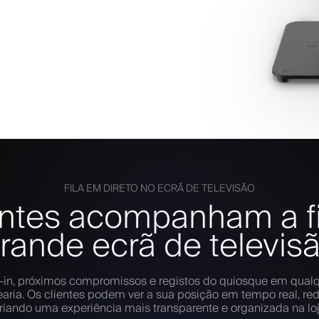
FILA EM DIRETO NO ECRÃ DE TELEVISÃO
entes acompanham a f
rande ecrã de televis
k-in, próximos compromissos e registos do quiosque em qualq
aria. Os clientes podem ver a sua posição em tempo real, red
riando uma experiência mais transparente e organizada na lo