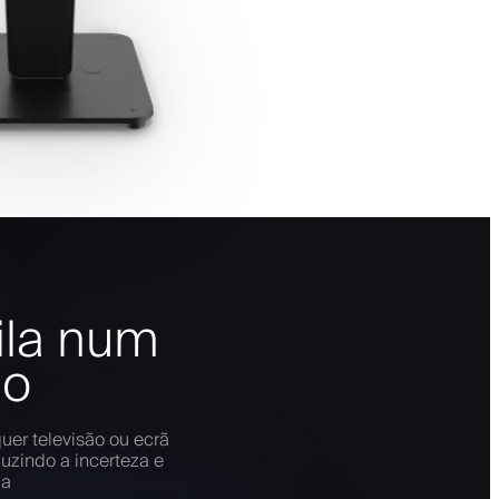
ila num
ão
uer televisão ou ecrã
uzindo a incerteza e
ja