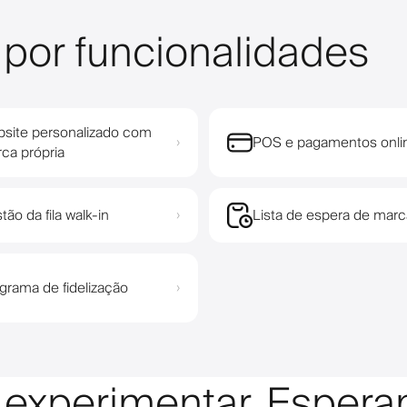
 por funcionalidades
site personalizado com
POS e pagamentos onli
›
ca própria
tão da fila walk-in
Lista de espera de mar
›
grama de fidelização
›
a experimentar. Esper