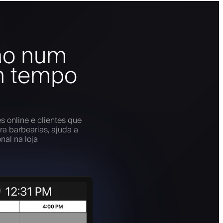
são num
em tempo
 online e clientes que
a barbearias, ajuda a
nal na loja