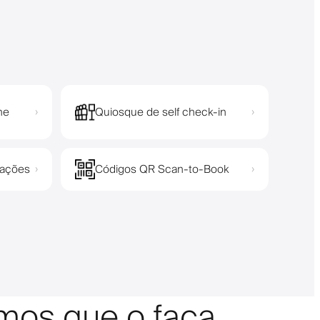
ne
Quiosque de self check-in
›
›
cações
Códigos QR Scan-to-Book
›
›
amos que o faça