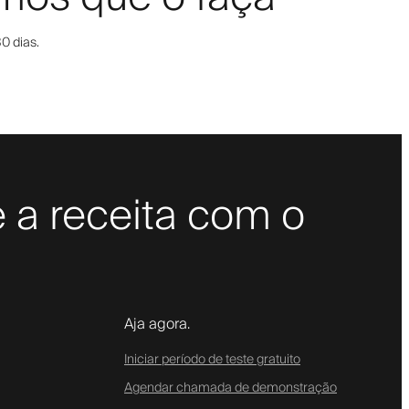
0 dias.
 a receita com o
Aja agora.
Iniciar período de teste gratuito
Agendar chamada de demonstração