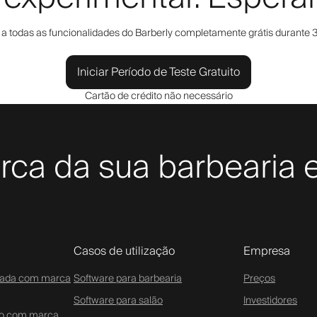
a todas as funcionalidades do Barberly completamente grátis durante 3
Iniciar Período de Teste Gratuito
Cartão de crédito não necessário
rca da sua barbearia e
Casos de utilização
Empresa
zada com marca
Software para barbearia
Preços
Software para salão
Investidores
do com marca