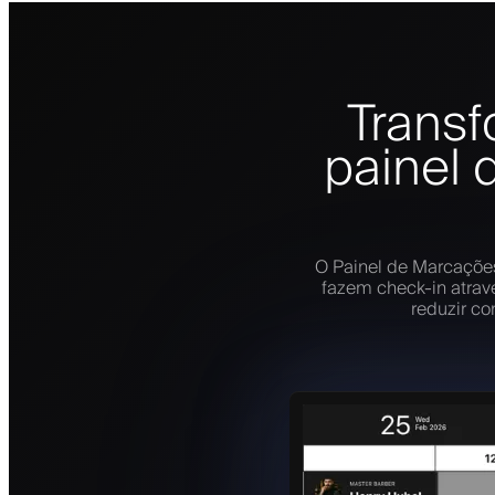
Transf
painel 
O Painel de Marcações
fazem check-in atrav
reduzir co