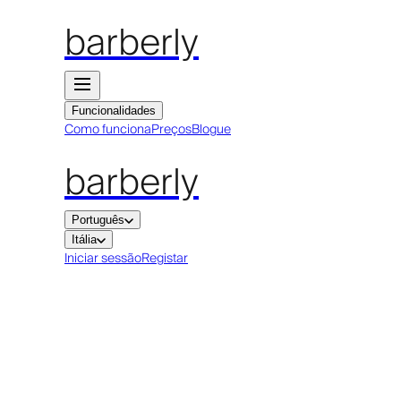
barberly
Funcionalidades
Como funciona
Preços
Blogue
barberly
Português
Itália
Iniciar sessão
Registar