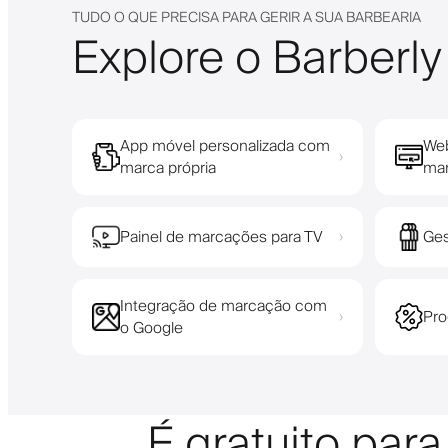
TUDO O QUE PRECISA PARA GERIR A SUA BARBEARIA
Explore o Barberly
App móvel personalizada com
Web
›
marca própria
mar
Painel de marcações para TV
Ges
›
Integração de marcação com
Pro
›
o Google
É gratuito par