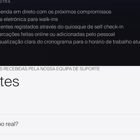
STRA
enda em direto com os próximos compromissos
la eletrónica para walk-ins
ientes registados através do quiosque de self check-in
rcações feitas online ou adicionadas pelo pessoal
sualização clara do cronograma para o horário de trabalho atu
S RECEBIDAS PELA NOSSA EQUIPA DE SUPORTE
tes
o real?