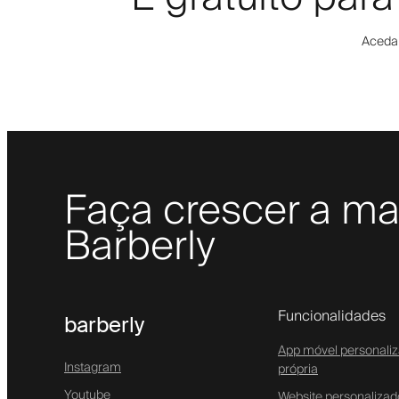
Aceda 
Faça crescer a ma
Barberly
Funcionalidades
barberly
App móvel personali
Instagram
própria
Youtube
Website personaliza