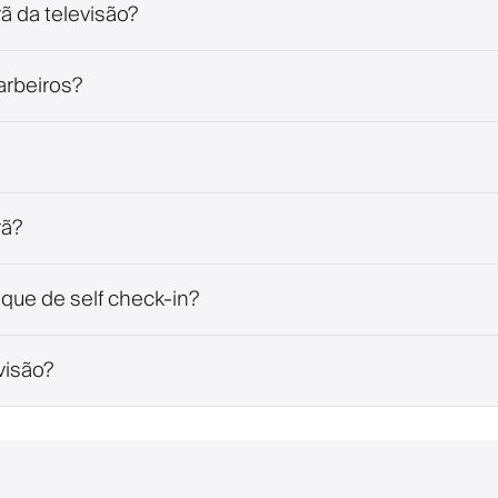
ã da televisão?
arbeiros?
rã?
que de self check-in?
visão?