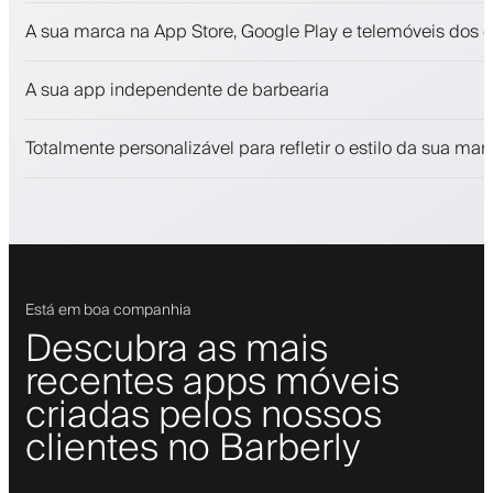
Marcações e lista de espera
A sua marca na App Store, Google Play e telemóveis dos c
Pagamentos, caução
Venda produtos de beleza
A sua app independente de barbearia
Fidelize clientes com um programa de fidelização
Notificações push, SMS e e-mail
Totalmente personalizável para refletir o estilo da sua mar
Está em boa companhia
Descubra as mais
recentes apps móveis
criadas pelos nossos
clientes no Barberly