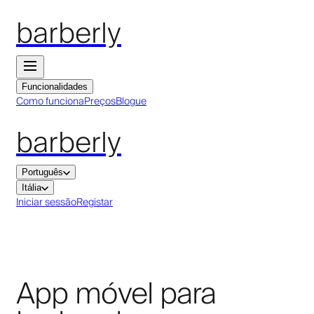
barberly
Funcionalidades
Como funciona
Preços
Blogue
barberly
Português
Itália
Iniciar sessão
Registar
App móvel para