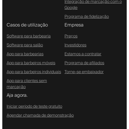
Integração de marcação com o
Google
Programa de fidelização
Casos de utilização
Empresa
Software para barbearia
Preços
Software para salão
Investidores
App para barbearias
Estamos a contratar
App para barbeiros móveis
Programa de afiliados
App para barbeiros individuais
Torne-se embaixador
App para clientes sem
marcação
Aja agora.
Iniciar período de teste gratuito
Agendar chamada de demonstração