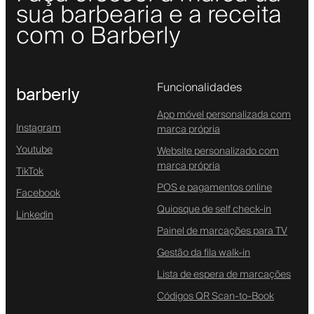
sua barbearia e a receita
com o Barberly
Funcionalidades
barberly
App móvel personalizada com
Instagram
marca própria
Youtube
Website personalizado com
marca própria
TikTok
POS e pagamentos online
Facebook
Quiosque de self check-in
Linkedin
Painel de marcações para TV
Gestão da fila walk-in
Lista de espera de marcações
Códigos QR Scan-to-Book