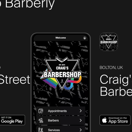
 Barberly
D
BOLTON, UK
Street
Craig
Barbe