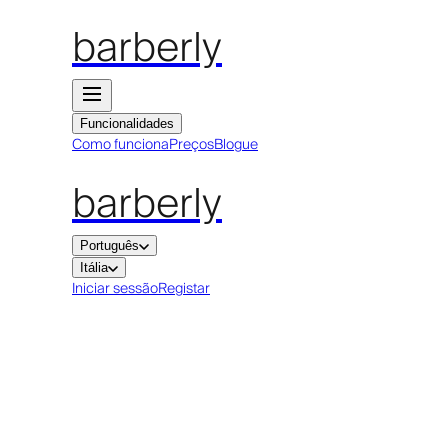
barberly
Funcionalidades
Como funciona
Preços
Blogue
barberly
Português
Itália
Iniciar sessão
Registar