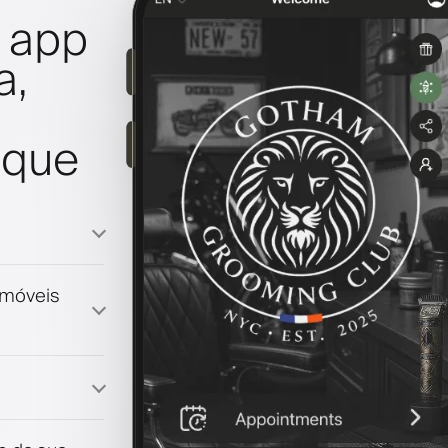
 app
a,
oque
emóveis
lização