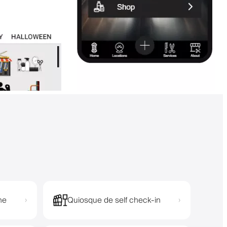
ne
Quiosque de self check-in
›
›