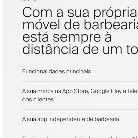
Com a sua própria
móvel de barbeari
está sempre à
distância de um t
Funcionalidades principais
Marcações e lista de espera
A sua marca na App Store, Google Play e tel
Pagamentos, caução
dos clientes
Venda produtos de beleza
Fidelize clientes com um programa de fide
Notificações push, SMS e e-mail
A sua app independente de barbearia