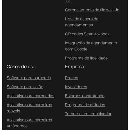
TV
Gerenciamento de fila walk-in
Lista de espera de
agendamentos
QR codes Scan-to-book
Integração de agendamento
com Google
Programa de fidelidade
Casos de uso
Empresa
Software para barbearia
Preços
Software para salão
Investidores
Aplicativo para barbearias
Estamos contratando
Aplicativo para barbeiros
Programa de afiliados
móveis
Torne-se um embaixador
Aplicativo para barbeiros
autônomos