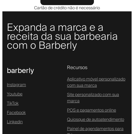
Cartão de crédito não é necessário
Expanda a marca e a
receita da sua barbearia
com o Barberly
Recursos
barberly
Aplicativo móvel personalizado
Instagram
com sua marca
Youtube
Site personalizado com sua
marca
TikTok
POS e pagamentos online
Facebook
Quiosque de autoatendimento
Linkedin
Painel de agendamentos para