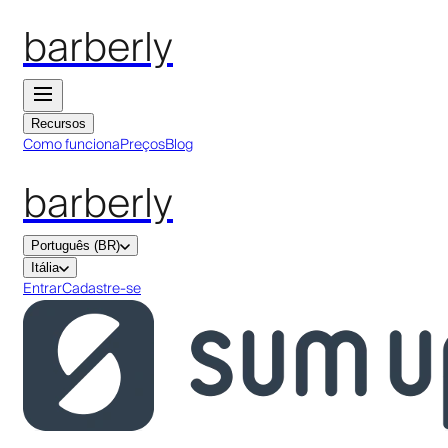
barberly
Recursos
Como funciona
Preços
Blog
barberly
Português (BR)
Itália
Entrar
Cadastre-se