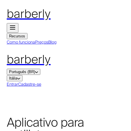
barberly
Recursos
Como funciona
Preços
Blog
barberly
Português (BR)
Itália
Entrar
Cadastre-se
Aplicativo para