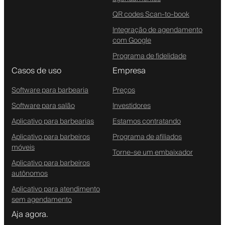
QR codes Scan-to-book
Integração de agendamento
com Google
Programa de fidelidade
Casos de uso
Empresa
Software para barbearia
Preços
Software para salão
Investidores
Aplicativo para barbearias
Estamos contratando
Aplicativo para barbeiros
Programa de afiliados
móveis
Torne-se um embaixador
Aplicativo para barbeiros
autônomos
Aplicativo para atendimento
sem agendamento
Aja agora.