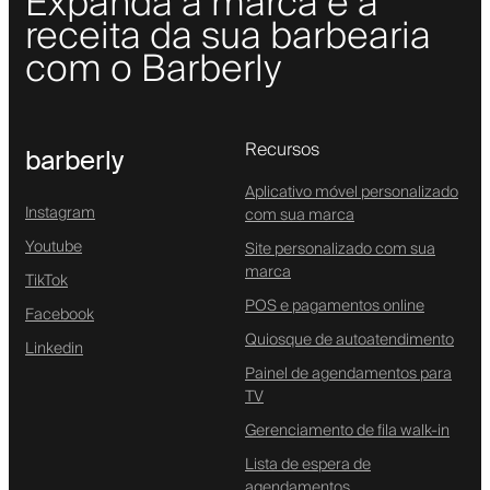
Expanda a marca e a
receita da sua barbearia
com o Barberly
Recursos
barberly
Aplicativo móvel personalizado
Instagram
com sua marca
Youtube
Site personalizado com sua
marca
TikTok
POS e pagamentos online
Facebook
Quiosque de autoatendimento
Linkedin
Painel de agendamentos para
TV
Gerenciamento de fila walk-in
Lista de espera de
agendamentos