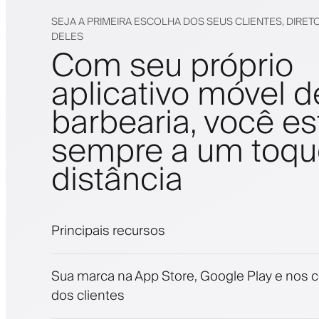
SEJA A PRIMEIRA ESCOLHA DOS SEUS CLIENTES, DIRET
DELES
Com seu próprio
aplicativo móvel d
barbearia, você es
sempre a um toqu
distância
Principais recursos
Agendamentos e lista de espera
Sua marca na App Store, Google Play e nos c
Pagamentos, depósito caução
dos clientes
Venda produtos de beleza
Envolva clientes com um programa de fide