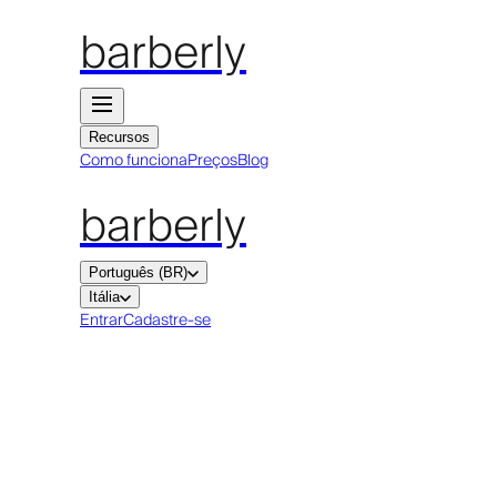
barberly
Recursos
Como funciona
Preços
Blog
barberly
Português (BR)
Itália
Entrar
Cadastre-se