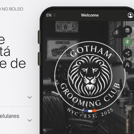
O NO BOLSO
e
tá
e de
elulares
lidade