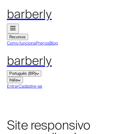
barberly
Recursos
Como funciona
Preços
Blog
barberly
Português (BR)
Itália
Entrar
Cadastre-se
Site responsivo