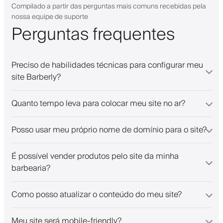
people offering a great booking
Compilado a partir das perguntas mais comuns recebidas pela
system.
nossa equipe de suporte
Perguntas frequentes
Preciso de habilidades técnicas para configurar meu
site Barberly?
Quanto tempo leva para colocar meu site no ar?
Posso usar meu próprio nome de domínio para o site?
É possível vender produtos pelo site da minha
barbearia?
Como posso atualizar o conteúdo do meu site?
Meu site será mobile-friendly?