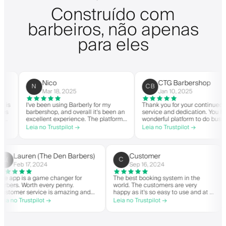
Construído com
barbeiros, não apenas
para eles
Nico
CTG Barbershop
N
CB
Mar 18, 2025
Jan 10, 2025
I've been using Barberly for my
Thank you for your continued
barbershop, and overall it's been an
service and dedication. You have 
excellent experience. The platform
wonderful platform to do business
is easy to use, reliable, and has
with good spirit. Thank you from
Leia no Trustpilot →
Leia no Trustpilot →
streamlined my booking process.
CTG Barbershop.
Anytime I've had questions, they've
been quick to respond and very
helpful.
Lauren (The Den Barbers)
Customer
L(
C
Feb 17, 2024
Sep 16, 2024
The app is a game changer for
The best booking system in the
barbers. Worth every penny.
world. The customers are very
Customer service is amazing and
happy as it's so easy to use and at a
helps with everything or whatever
great price. Plus, you get your own
Leia no Trustpilot →
Leia no Trustpilot →
they need. Definitely recommend.
personalised app, which is good for
both Android and iOS. Love Barberly
and their staff. Great bunch of