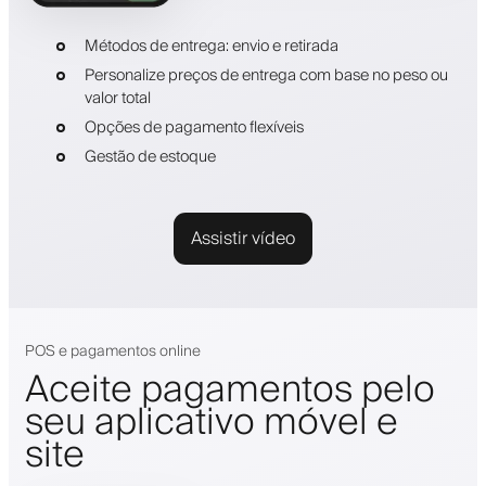
Métodos de entrega: envio e retirada
Personalize preços de entrega com base no peso ou
valor total
Opções de pagamento flexíveis
Gestão de estoque
Assistir vídeo
POS e pagamentos online
Aceite pagamentos pelo
seu aplicativo móvel e
site