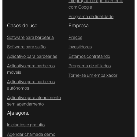
Integração de agendamento
com Google
Programa de fidelidade
Casos de uso
Empresa
Software para barbearia
Preços
Software para salão
Investidores
Aplicativo para barbearias
Estamos contratando
Aplicativo para barbeiros
Programa de afiliados
móveis
Torne-se um embaixador
Aplicativo para barbeiros
autônomos
Aplicativo para atendimento
sem agendamento
Aja agora.
Iniciar teste gratuito
Agendar chamada demo