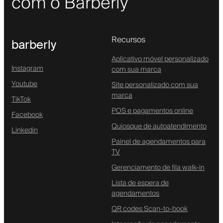
com o Barberly
Recursos
barberly
Aplicativo móvel personalizado
Instagram
com sua marca
Youtube
Site personalizado com sua
marca
TikTok
POS e pagamentos online
Facebook
Quiosque de autoatendimento
Linkedin
Painel de agendamentos para
TV
Gerenciamento de fila walk-in
Lista de espera de
agendamentos
QR codes Scan-to-book