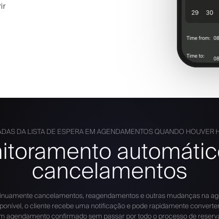
ir
DAS DA LISTA DE ESPERA EM AGENDAMENTOS QUANDO HOUVER H
itoramento automátic
cancelamentos
ntinuamente cancelamentos, reagendamentos e outras mudanças na ag
ponível, o cliente recebe uma notificação e pode rapidamente converter
m agendamento confirmado sem passar por todo o processo de reserv