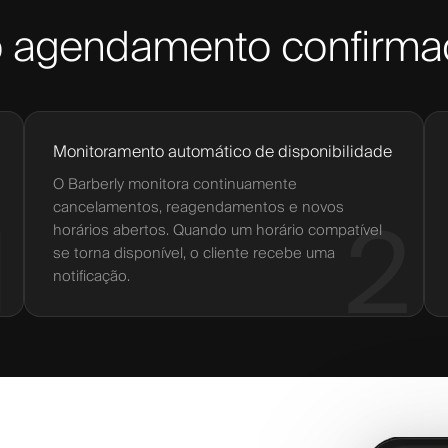
ao agendamento confirm
Monitoramento automático de disponibilidade
O Barberly monitora continuamente
cancelamentos, reagendamentos e novos
1
2
horários abertos. Quando um horário compatível
se torna disponível, o cliente recebe uma
notificação.