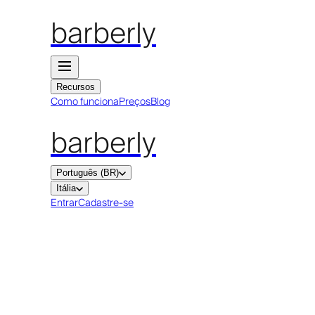
barberly
Recursos
Como funciona
Preços
Blog
barberly
Português (BR)
Itália
Entrar
Cadastre-se