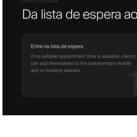
COMO FUNCIONA
Da lista de espera 
Entre na lista de espera
If no suitable appointment time is available, clients
can add themselves to the barbershop’s mobile
app or booking website.