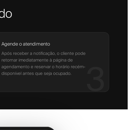
ado
Agende o atendimento
Após receber a notificação, o cliente pode
retornar imediatamente à página de
3
agendamento e reservar o horário recém-
disponível antes que seja ocupado.