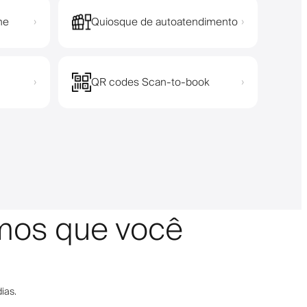
ne
Quiosque de autoatendimento
›
›
QR codes Scan-to-book
›
›
amos que você
ias.