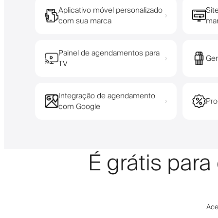
Aplicativo móvel personalizado
Sit
›
com sua marca
ma
Painel de agendamentos para
Ger
›
TV
Integração de agendamento
Pro
›
com Google
É grátis par
Ace