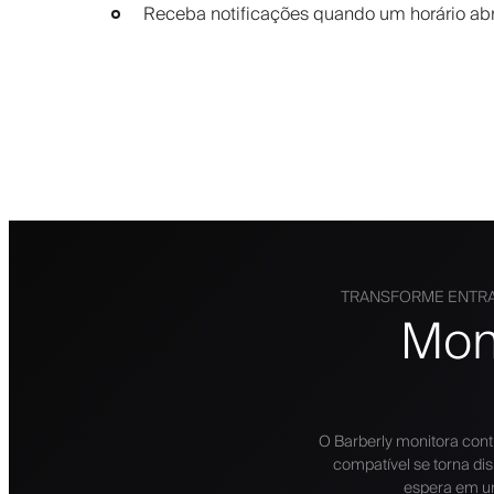
Receba notificações quando um horário abr
TRANSFORME ENTRA
Mon
O Barberly monitora co
compatível se torna dis
espera em u