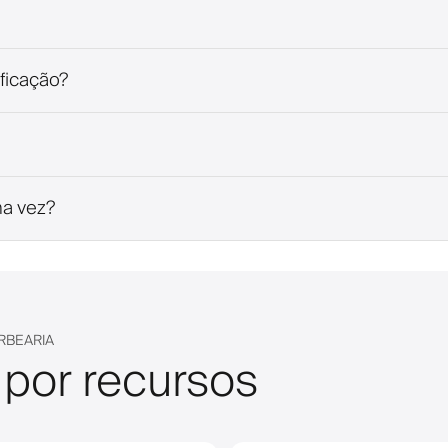
ficação?
ma vez?
RBEARIA
 por recursos