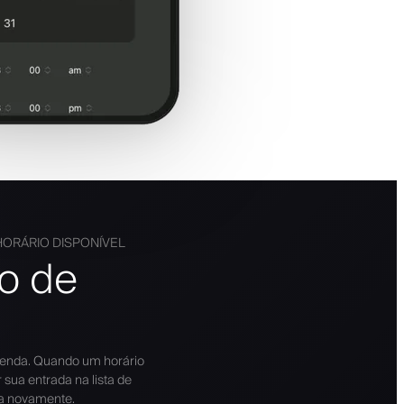
ORÁRIO DISPONÍVEL
o de
enda. Quando um horário
 sua entrada na lista de
a novamente.