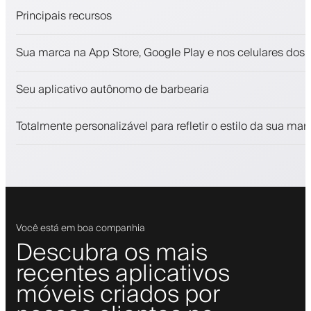
Principais recursos
Agendamentos e lista de espera
Sua marca na App Store, Google Play e nos celulares dos c
Pagamentos, depósito caução
Venda produtos de beleza
Seu aplicativo autônomo de barbearia
Envolva clientes com um programa de fidelidade
Notificações push, SMS e email
Totalmente personalizável para refletir o estilo da sua mar
Você está em boa companhia
Descubra os mais
recentes aplicativos
móveis criados por