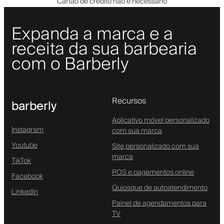
Cartão de crédito não é necessário
Expanda a marca e a
receita da sua barbearia
com o Barberly
Recursos
barberly
Aplicativo móvel personalizado
Instagram
com sua marca
Youtube
Site personalizado com sua
marca
TikTok
POS e pagamentos online
Facebook
Quiosque de autoatendimento
Linkedin
Painel de agendamentos para
TV