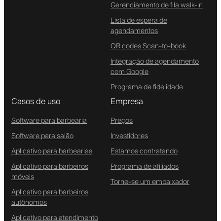
Gerenciamento de fila walk-in
Lista de espera de
agendamentos
QR codes Scan-to-book
Integração de agendamento
com Google
Programa de fidelidade
Casos de uso
Empresa
Software para barbearia
Preços
Software para salão
Investidores
Aplicativo para barbearias
Estamos contratando
Aplicativo para barbeiros
Programa de afiliados
móveis
Torne-se um embaixador
Aplicativo para barbeiros
autônomos
Aplicativo para atendimento