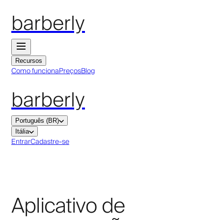
barberly
Recursos
Como funciona
Preços
Blog
barberly
Português (BR)
Itália
Entrar
Cadastre-se
Aplicativo de