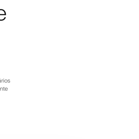
e
rios
ente