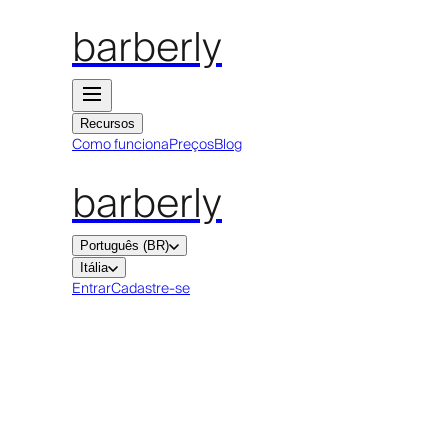
barberly
Recursos
Como funciona
Preços
Blog
barberly
Português (BR)
Itália
Entrar
Cadastre-se