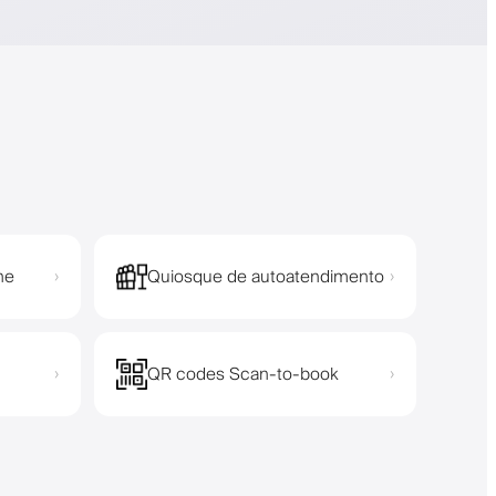
ne
Quiosque de autoatendimento
›
›
QR codes Scan-to-book
›
›