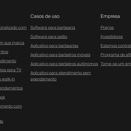
Casos de uso
Empresa
sonalizado com
Software para barbearia
Preços
Software para salão
Investidores
com sua marca
Aplicativo para barbearias
Estamos contra
line
Aplicativo para barbeiros móveis
Programa de afi
ndimento
Aplicativo para barbeiros autônomos
Torne-se um em
tos para TV
Aplicativo para atendimento sem
 walk-in
agendamento
agendamentos
ook
damento com
de