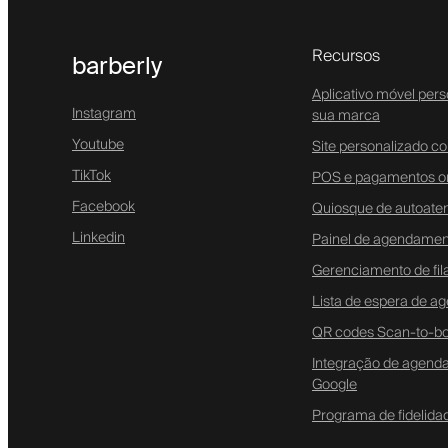
Recursos
barberly
Aplicativo móvel per
Instagram
sua marca
Youtube
Site personalizado 
TikTok
POS e pagamentos on
Facebook
Quiosque de autoate
Linkedin
Painel de agendamen
Gerenciamento de fila
Lista de espera de 
QR codes Scan-to-b
Integração de agen
Google
Programa de fidelida