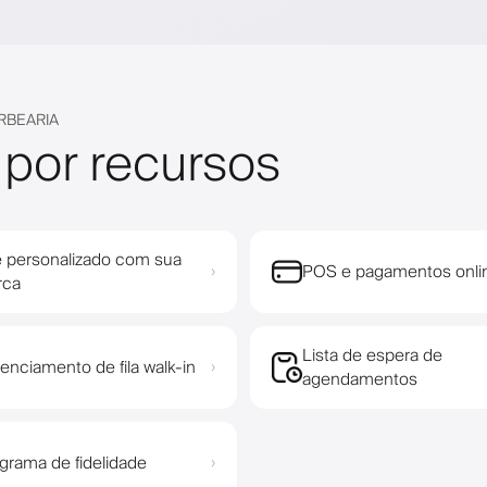
RBEARIA
 por recursos
e personalizado com sua
POS e pagamentos onli
›
rca
Lista de espera de
enciamento de fila walk-in
›
agendamentos
grama de fidelidade
›