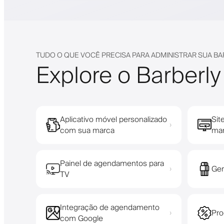
TUDO O QUE VOCÊ PRECISA PARA ADMINISTRAR SUA BA
Explore o Barberly
Aplicativo móvel personalizado
Sit
›
com sua marca
ma
Painel de agendamentos para
Ger
›
TV
Integração de agendamento
Pro
›
com Google