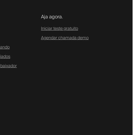
Aja agora.
Iniciar teste gratuito
Agendar chamada demo
tando
liados
baixador