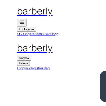
barberly
Funksjoner
Slik fungerer det
Priser
Blogg
barberly
Norsk
Italia
Logg inn
Registrer deg