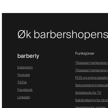
Øk barbershopens 
Funksjoner
barberly
Tilpasset merkevare
Instagram
Tilpasset merkevare-
Youtube
POS og online betalin
TikTok
Selvregistreringskios
Facebook
Avtaletavle for TV
Linkedin
Køhåndtering for drop
Venteliste for avtaler