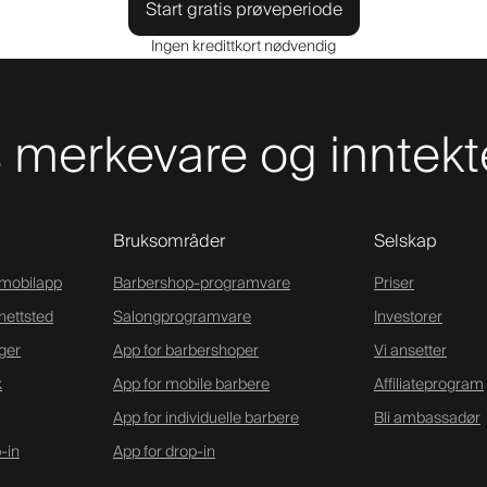
Start gratis prøveperiode
Ingen kredittkort nødvendig
merkevare og inntekt
Bruksområder
Selskap
-mobilapp
Barbershop-programvare
Priser
nettsted
Salongprogramvare
Investorer
ger
App for barbershoper
Vi ansetter
k
App for mobile barbere
Affiliateprogram
App for individuelle barbere
Bli ambassadør
-in
App for drop-in