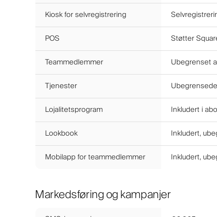
Kiosk for selvregistrering
Selvregistreri
POS
Støtter Squar
Teammedlemmer
Ubegrenset an
Tjenester
Ubegrensede t
Lojalitetsprogram
Inkludert i a
Lookbook
Inkludert, ub
Mobilapp for teammedlemmer
Inkludert, ub
Markedsføring og kampanjer