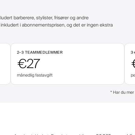
rt barberere, stylister, frisører og andre
r inkludert i abonnementsprisen, og det er ingen ekstra
2–
3
TEAMMEDLEMMER
3
€27
månedlig fastavgift
p
*
Har du mer 