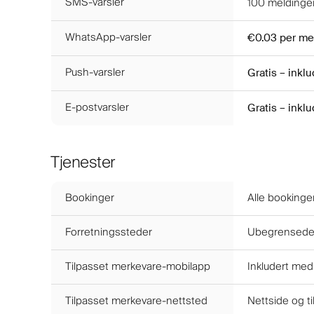
SMS-varsler
100
meldinger
WhatsApp-varsler
€0.03
per me
Push-varsler
Gratis – inkl
E-postvarsler
Gratis – inkl
Tjenester
Bookinger
Alle bookinger
Forretningssteder
Ubegrensede l
Tilpasset merkevare-mobilapp
Inkludert med
Tilpasset merkevare-nettsted
Nettside og t