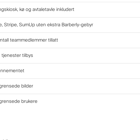
ngskiosk, kø og avtaletavle inkludert
e, Stripe, SumUp uten ekstra Barberly-gebyr
tall teammedlemmer tillatt
jenester tilbys
bonnementet
egrensede bilder
egrensede brukere