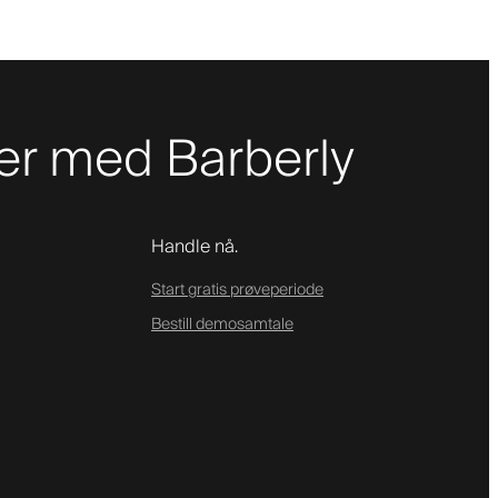
er med Barberly
Handle nå.
Start gratis prøveperiode
Bestill demosamtale