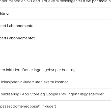
 per måned er inkludert
.
For ekstra meldinger
:
€0.065
per meldi
lding
udert i abonnementet
udert i abonnementet
 er inkludert. Det er ingen gebyr per booking
okasjoner inkludert uten ekstra kostnad
 publisering i App Store og Google Play. Ingen tilleggsgebyrer
ilpasset domeneoppsett inkludert