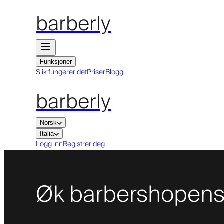
barberly
Funksjoner
Slik fungerer det
Priser
Blogg
barberly
Norsk
Italia
Logg inn
Registrer deg
Øk barbershopens 