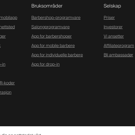
Bruksområder
Selskap
-mobilapp
Barbershop-programvare
Priser
nettsted
Salongprogramvare
Investorer
ger
App for barbershoper
Vi ansetter
k
App for mobile barbere
Affiliateprogram
App for individuelle barbere
Bli ambassadør
-in
App for drop-in
R-koder
rasjon