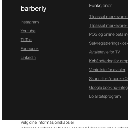
Funksjoner
barberly
Tilpasset merkevare
Instagram
Tilpasset merkevare-
Youtube
POS og online betalin
TikTok
Selvregistreringskios
Facebook
Avtaletavle for TV
Linkedin
Køhåndtering for drop
Venteliste for avtaler
Skann-for-å-booke Q
Google booking-integ
Lojalitetsprogram
Velg dine informasjonskapsler