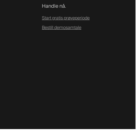
Handle nå.
Start gratis prøveperiode
Bestill demosamtale