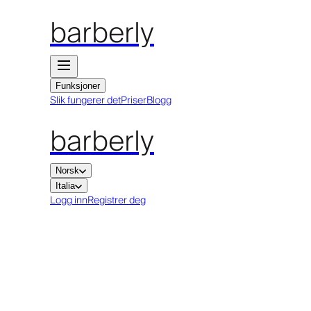
barberly
Funksjoner
Slik fungerer det
Priser
Blogg
barberly
Norsk
Italia
Logg inn
Registrer deg