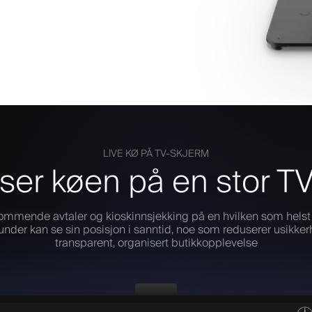
LIVE KØ PÅ TV-SKJERM
ser køen på en stor T
ommende avtaler og kioskinnsjekking på en hvilken som helst T
nder kan se sin posisjon i sanntid, noe som reduserer usikke
transparent, organisert butikkopplevelse