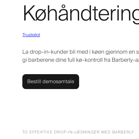
Køhåndtering
Trustpilot
La drop-in-kunder bli med i køen gjennom en se
gi barberene dine full kø-kontroll fra Barberly-
Bestill demosamtale
TO EFFEKTIVE DROP-IN-LØSNINGER MED BARBERLY