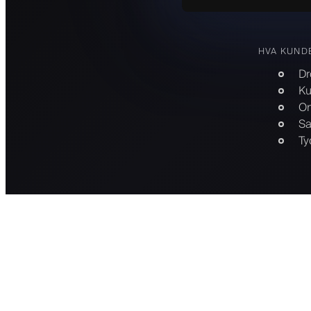
HVA KUND
Dr
Ku
On
Sa
Ty