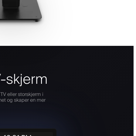
V-skjerm
V eller storskjerm i
rhet og skaper en mer