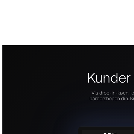
Kunder 
Vis drop-in-køen, k
barbershopen din. Ku