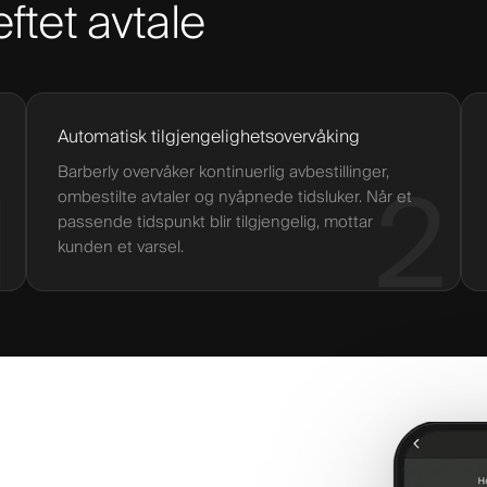
eftet avtale
Automatisk tilgjengelighetsovervåking
Barberly overvåker kontinuerlig avbestillinger,
1
2
ombestilte avtaler og nyåpnede tidsluker. Når et
passende tidspunkt blir tilgjengelig, mottar
kunden et varsel.