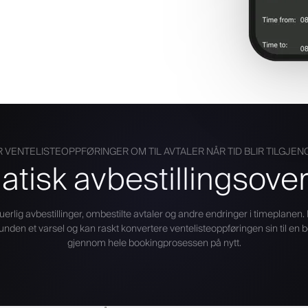
 VENTELISTEOPPFØRINGER OM TIL AVTALER NÅR TID BLIR TILGJEN
tisk avbestillingsove
erlig avbestillinger, ombestilte avtaler og andre endringer i timeplanen
 kunden et varsel og kan raskt konvertere ventelisteoppføringen sin til en 
gjennom hele bookingprosessen på nytt.