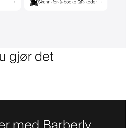
Skann-for-å-booke QR-koder
›
›
u gjør det
er med Barberly