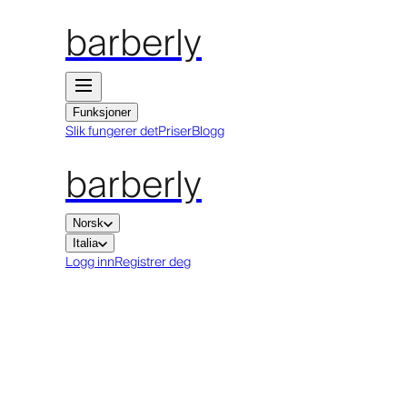
barberly
Funksjoner
Slik fungerer det
Priser
Blogg
barberly
Norsk
Italia
Logg inn
Registrer deg