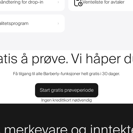
åndtering for drop-in
Venteliste for avtaler
›
alitetsprogram
›
atis å prøve. Vi håper d
Få tilgang til alle Barberly-funksjoner helt gratis i 30 dager.
Start gratis prøveperiode
Ingen kredittkort nødvendig
merkevare og inntekt