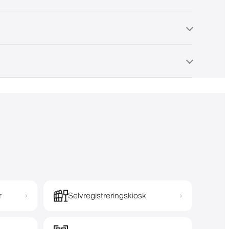
r
Selvregistreringskiosk
›
›