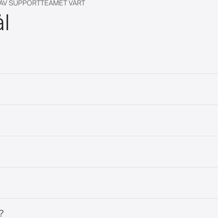
 AV SUPPORTTEAMET VÅRT
ål
?