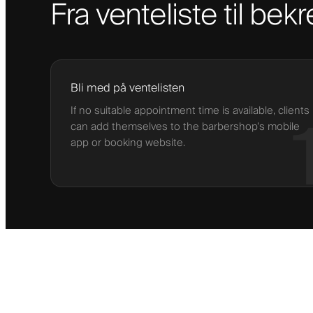
Fra venteliste til bekr
Bli med på ventelisten
If no suitable appointment time is available, clients
can add themselves to the barbershop’s mobile
app or booking website.