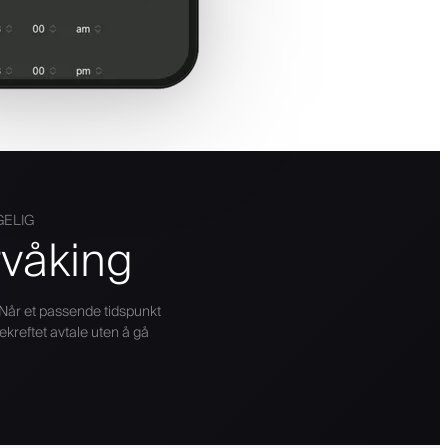
GELIG
rvåking
. Når et passende tidspunkt
bekreftet avtale uten å gå