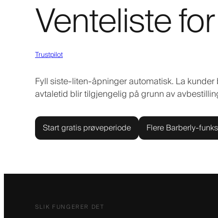
Venteliste fo
Trustpilot
Fyll siste-liten-åpninger automatisk. La kunder 
avtaletid blir tilgjengelig på grunn av avbestilli
Start gratis prøveperiode
Flere Barberly-funks
SLIK FUNGERER DET