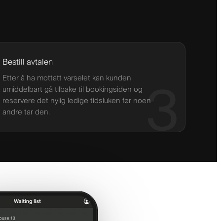
Bestill avtalen
Etter å ha mottatt varselet kan kunden
3
umiddelbart gå tilbake til bookingsiden og
reservere det nylig ledige tidsluken før noen
andre tar den.