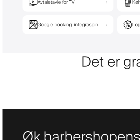
Avtaletavle for TV
Køh
›
Google booking-integrasjon
Loj
›
Det er gr
Øk barbershopens 