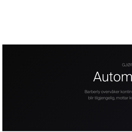
GJØR
Automa
Barberly overvåker kontinu
blir tilgjengelig, mottar