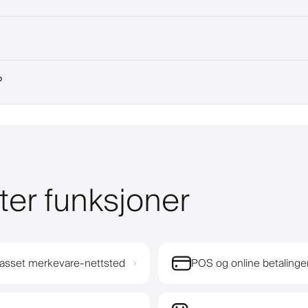
?
ter funksjoner
passet merkevare-nettsted
POS og online betalinge
›