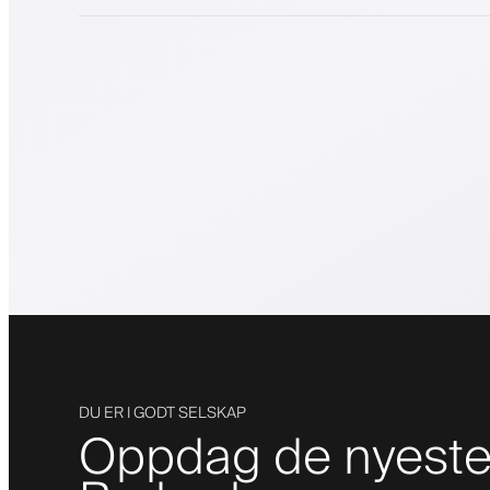
DU ER I GODT SELSKAP
Oppdag de nyeste 