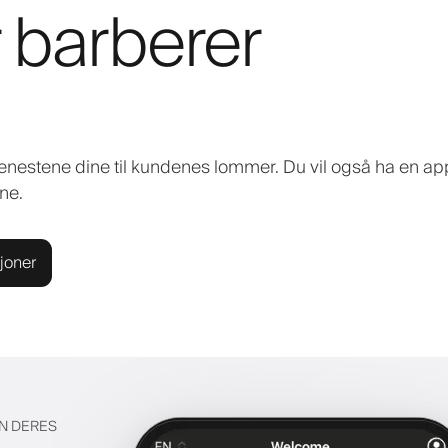
r barberer
enestene dine til kundenes lommer. Du vil også ha en app
ne.
joner
EN DERES