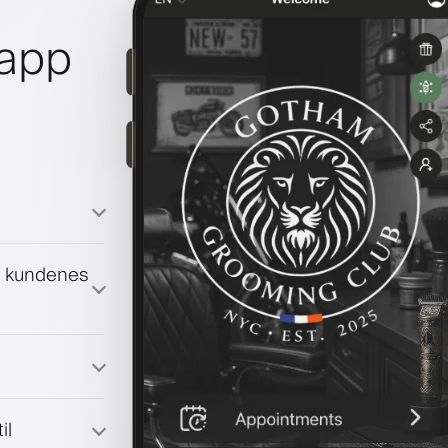
lapp
g kundenes
il