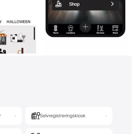
r
Selvregistreringskiosk
›
›