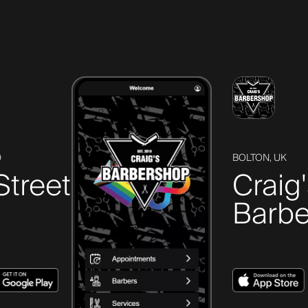
D
BOLTON, UK
Street
Craig
Barbe