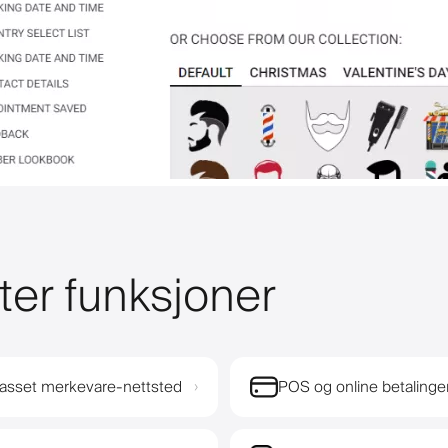
ter funksjoner
passet merkevare-nettsted
POS og online betalinge
›