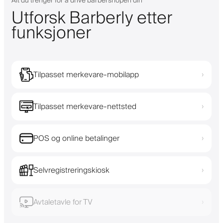
Alt du trenger for å drive barbershopen din
Utforsk Barberly etter
funksjoner
Tilpasset merkevare-mobilapp
›
Tilpasset merkevare-nettsted
›
POS og online betalinger
›
Selvregistreringskiosk
›
Avtaletavle for TV
›