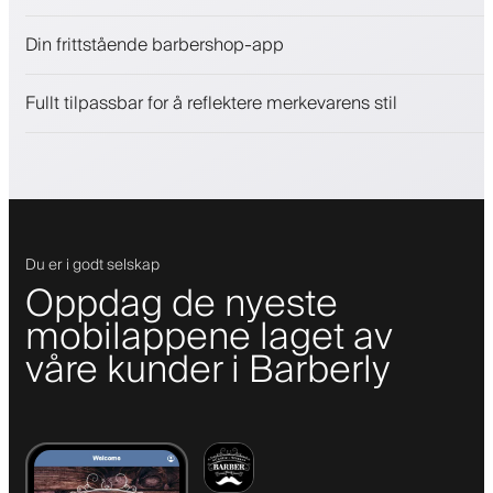
Selg skjønnhetsprodukter
Din frittstående barbershop-app
Engasjer kunder med et lojalitetsprogram
Push-, SMS- og e-postvarsler
Fullt tilpassbar for å reflektere merkevarens stil
Du er i godt selskap
Oppdag de nyeste
mobilappene laget av
våre kunder i Barberly