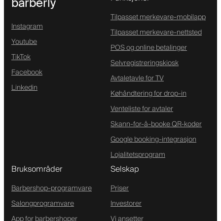
barberly
Tilpasset merkevare-mobilapp
Instagram
Tilpasset merkevare-nettsted
Youtube
POS og online betalinger
TikTok
Selvregistreringskiosk
Facebook
Avtaletavle for TV
Linkedin
Køhåndtering for drop-in
Venteliste for avtaler
Skann-for-å-booke QR-koder
Google booking-integrasjon
Lojalitetsprogram
Bruksområder
Selskap
Barbershop-programvare
Priser
Salongprogramvare
Investorer
App for barbershoper
Vi ansetter