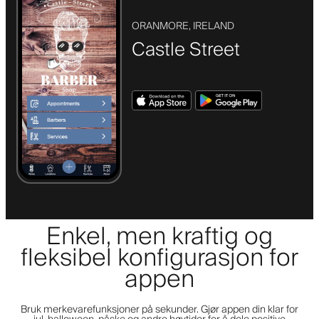
ORANMORE, IRELAND
Castle Street
Enkel, men kraftig og
fleksibel konfigurasjon for
appen
Bruk merkevarefunksjoner på sekunder. Gjør appen din klar for