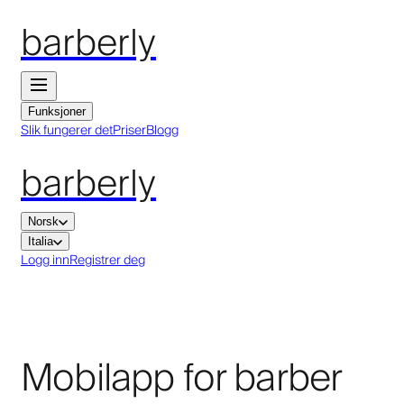
barberly
Funksjoner
Slik fungerer det
Priser
Blogg
barberly
Norsk
Italia
Logg inn
Registrer deg
Mobilapp for barber