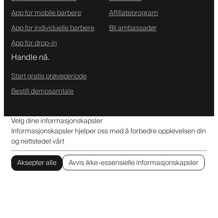
App for mobile barbere
Affiliateprogram
App for individuelle barbere
Bli ambassadør
App for drop-in
Handle nå.
Start gratis prøveperiode
Bestill demosamtale
Velg dine informasjonskapsler
Informasjonskapsler hjelper oss med å forbedre opplevelsen din
og nettstedet vårt
Aksepter alle
Avvis ikke-essensielle informasjonskapsler